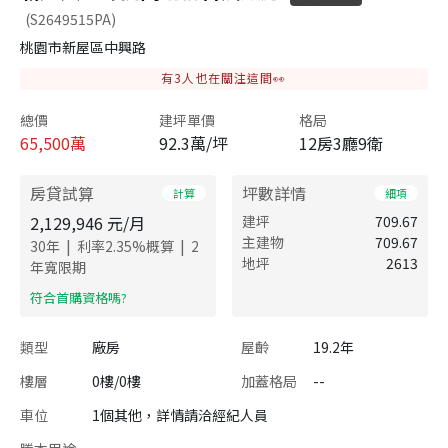
(S2649515PA)
桃園市新屋區中興路
有
3
人也在關注這間👀
總價
建坪單價
格局
65,500
萬
92.3萬/坪
12房3廳9衛
房貸試算
坪數詳情
計算
細項
2,129,946
元/月
建坪
709.67
主建物
709.67
|
|
30
年
利率
2.35
%概算
2
地坪
2613
年寬限期
​符合首購資格嗎?
類型
廠房
屋齡
19.2年
樓層
0樓/0樓
加蓋格局
--
車位
1個其他，詳情請洽經紀人員