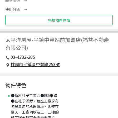
謄本用途
--
使用分區
--
完整物件詳情
太平洋房屋
-
平鎮中豐站前加盟店(福益不動產
有限公司)
03-4282-285
桃園市平鎮區中豐路253號
物件特色
●新屋社子工業區●臨6米路
●在社子溪旁，這座工廠享有
冬暖夏涼的地理環境。即使在
夏天，工廠內以及二、三樓的
員工宿舍都完全不需要裝冷