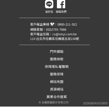
加好友
追蹤我們
客戶權益專線
：
0800-211-922
網路客服：
(02)2755-7666
客戶權益信箱：
cs@sinyi.com.tw
110 台北市信義區信義路五段100號
門市據點
服務條款
保障隱私權聲明
服務保障
網站地圖
資源網站
異業合作提案
©
信義房屋股份有限公司
20260804.b53805