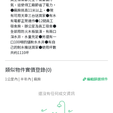
氣，這使得工廠節省了電力。
●廠房挑高11米以上，●現
有可用天車三台送買家●有水
有電都正常運作●12間員工
宿舍房，辦公室及員工宿舍●
全部用防火木板裝潢，有兩口
深水井，水量充足●另還有一
口100噸的儲軟水水井●有自
己的制水機送買家●使用坪數
共約1110坪
類似物件實價登錄
(
0
)
1公里內 | 半年內 | 廠房
編輯篩選條件
還沒有任何成交資訊