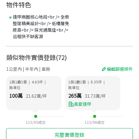
物件特色
逢甲商圈核心地段<br /> 全新
整理精美設計<br /> 低樓層免
爬高<br /> 採光通風佳<br />
出租快不缺客源
類似物件實價登錄
(
72
)
1公里內 | 半年內 | 套房
編輯篩選條件
1房1廳1衛
4.63
坪
1房1廳1衛
8.35
坪
|
|
|
|
無車位
無車位
100
萬
265
萬
21.62
萬/坪
31.73
萬/坪
真愛逢甲
115/05
成交
115/06
成交
完整實價登錄