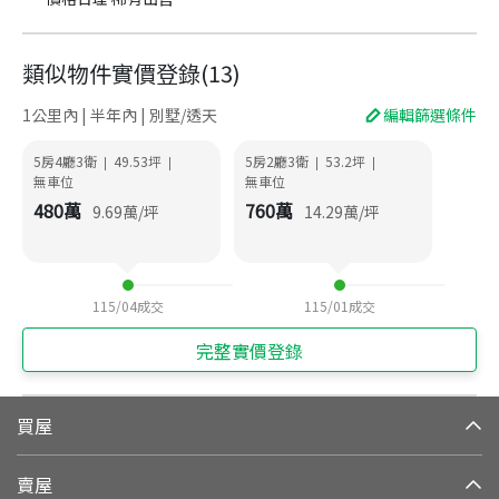
類似物件實價登錄
(
13
)
1公里內 | 半年內 | 別墅/透天
編輯篩選條件
5房4廳3衛
49.53
坪
5房2廳3衛
53.2
坪
|
|
|
|
無車位
無車位
480
萬
760
萬
9.69
萬/坪
14.29
萬/坪
115/04
成交
115/01
成交
完整實價登錄
買屋
賣屋