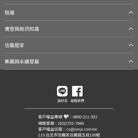
租屋
實登與房訊知識
信義居家
集團與永續發展
加好友
追蹤我們
客戶權益專線
：
0800-211-922
網路客服：
(02)2755-7666
客戶權益信箱：
cs@sinyi.com.tw
110 台北市信義區信義路五段100號