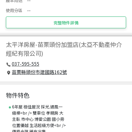
謄本用途
--
使用分區
--
完整物件詳情
太平洋房屋
-
苗栗頭份加盟店(太亞不動產仲介
經紀有限公司)
037-595-555
苗栗縣頭份市建國路162號
物件特色
6年屋 極佳屋況 採光.通風一
級棒<br /> 雙車位 孝親房 大
主臥 市中心 博愛公園 國小旁
位置優越 生活超級方便<br />
價格合理 稀有出售