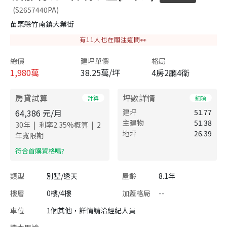
(S2657440PA)
苗栗縣竹南鎮大業街
有
11
人也在關注這間👀
總價
建坪單價
格局
1,980
萬
38.25萬/坪
4房2廳4衛
房貸試算
坪數詳情
計算
細項
64,386
元/月
建坪
51.77
主建物
51.38
|
|
30
年
利率
2.35
%概算
2
地坪
26.39
年寬限期
​符合首購資格嗎?
類型
別墅/透天
屋齡
8.1年
樓層
0樓/4樓
加蓋格局
--
車位
1個其他，詳情請洽經紀人員