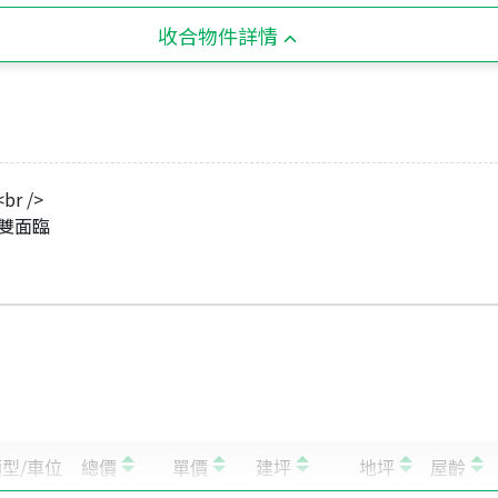
收合物件詳情
 />
，雙面臨