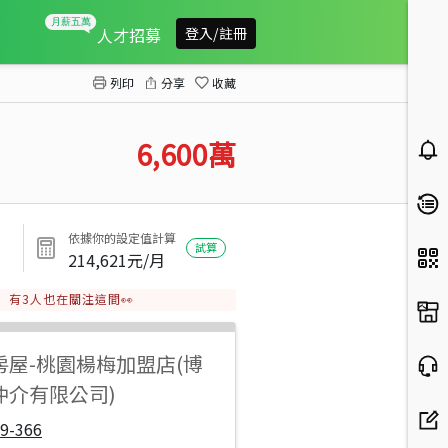
湖口正臨30米達生路三角窗建地
人才招募
登入/註冊
列印
分享
收藏
6,600
萬
依據你的設定值計算
試算
214,621
元/月
有
3
人也在關注這間👀
房屋
-
桃園楊梅加盟店(博
仲介有限公司)
9-366