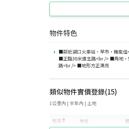
物件特色
■鄰近湖口火車站、早市，機能佳<br
■正臨30米達生路<br /> ■角地
路<br /> ■地形方正漂亮
類似物件實價登錄
(
15
)
1公里內 | 半年內 | 土地