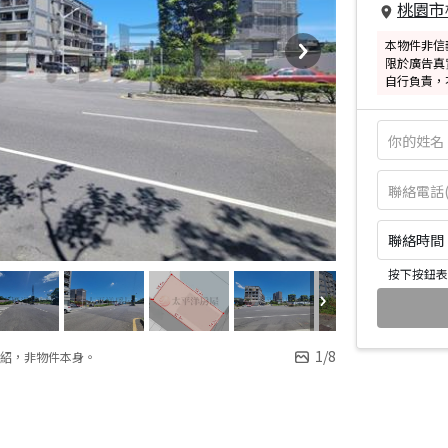
桃園市
本物件非信
限於廣告真
自行負責，
聯絡時間：皆
按下按鈕表
1
/
8
紹，非物件本身。