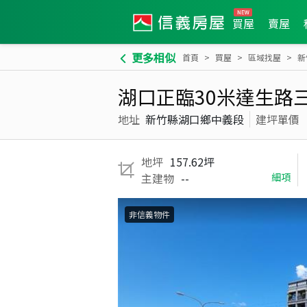
買屋
賣屋
更多相似
首頁
買屋
區域找屋
新
湖口正臨30米達生路
地址
新竹縣湖口鄉中義段
建坪單價
地坪
157.62坪
主建物
--
細項
非信義物件