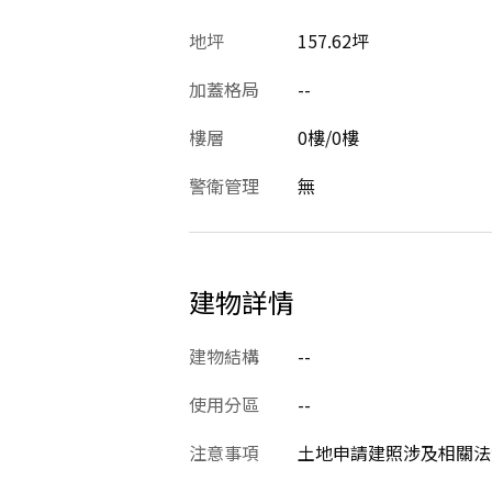
地坪
157.62坪
加蓋格局
--
樓層
0樓/0樓
警衛管理
無
建物詳情
建物結構
--
使用分區
--
注意事項
土地申請建照涉及相關法