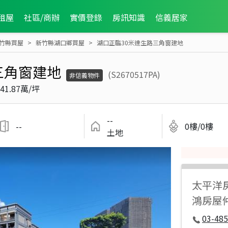
租屋
社區/商辦
實價登錄
房訊知識
信義居家
竹縣買屋
新竹縣湖口鄉買屋
湖口正臨30米達生路三角窗建地
三角窗建地
(S2670517PA)
非信義物件
41.87萬/坪
--
--
0樓/0樓
土地
太平洋
鴻房屋
03-485