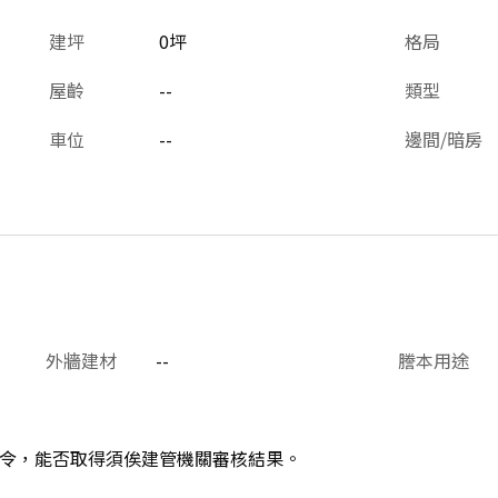
建坪
0坪
格局
屋齡
--
類型
車位
--
邊間/暗房
外牆建材
--
謄本用途
令，能否取得須俟建管機關審核結果。