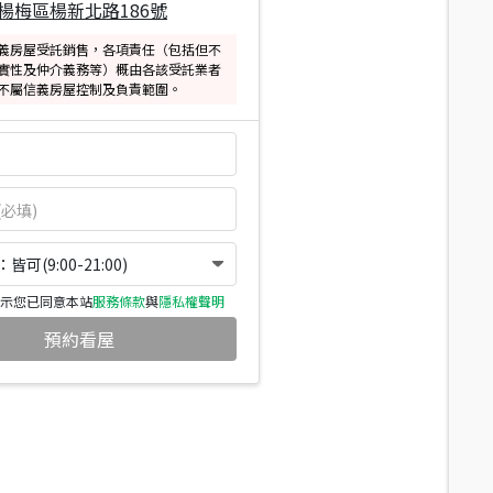
楊梅區楊新北路186號
義房屋受託銷售，各項責任（包括但不
實性及仲介義務等）概由各該受託業者
不屬信義房屋控制及負責範圍。
可(9:00-21:00)
示您已同意本站
服務條款
與
隱私權聲明
預約看屋