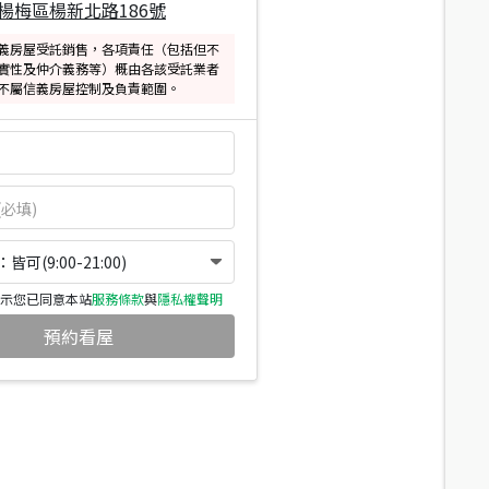
楊梅區楊新北路186號
義房屋受託銷售，各項責任（包括但不
實性及仲介義務等）概由各該受託業者
不屬信義房屋控制及負責範圍。
可(9:00-21:00)
示您已同意本站
服務條款
與
隱私權聲明
預約看屋