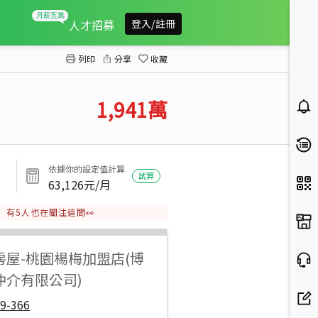
觀音甘泉都計農
人才招募
登入/註冊
列印
分享
收藏
1,941
萬
依據你的設定值計算
試算
63,126
元/月
有
5
人也在關注這間👀
房屋
-
桃園楊梅加盟店(博
仲介有限公司)
9-366