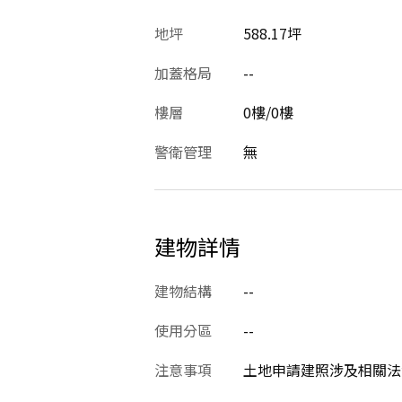
地坪
588.17坪
加蓋格局
--
樓層
0樓/0樓
警衛管理
無
建物詳情
建物結構
--
使用分區
--
注意事項
土地申請建照涉及相關法