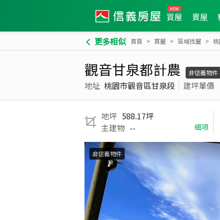
買屋
賣屋
更多相似
首頁
買屋
區域找屋
桃
觀音甘泉都計農
非信義物件
地址
桃園市觀音區甘泉段
建坪單價
地坪
588.17坪
主建物
--
細項
非信義物件