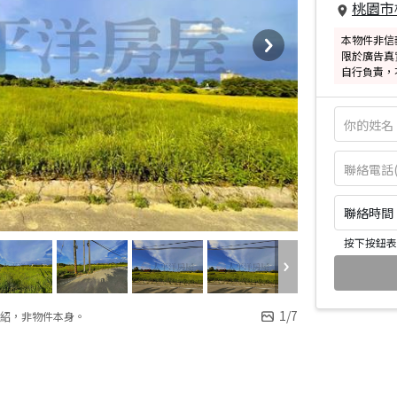
桃園市
本物件非信
限於廣告真
自行負責，
聯絡時間：皆
按下按鈕表
1
/
7
紹，非物件本身。