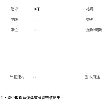
建坪
0坪
格局
屋齡
--
類型
車位
--
邊間/暗房
外牆建材
--
謄本用途
令，能否取得須俟建管機關審核結果。