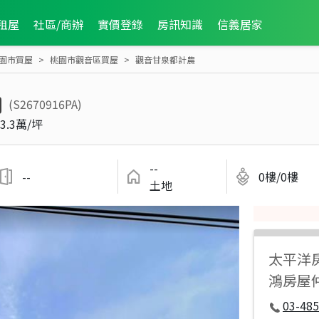
租屋
社區/商辦
實價登錄
房訊知識
信義居家
園市買屋
桃園市觀音區買屋
觀音甘泉都計農
(S2670916PA)
3.3萬/坪
--
--
0樓/0樓
土地
太平洋
鴻房屋
03-485