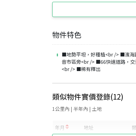
物件特色
■地勢平坦，好種植<br /> ■濱
音市區旁<br /> ■66快速道路，
<br /> ■稀有釋出
類似物件實價登錄
(
12
)
1公里內 | 半年內 | 土地