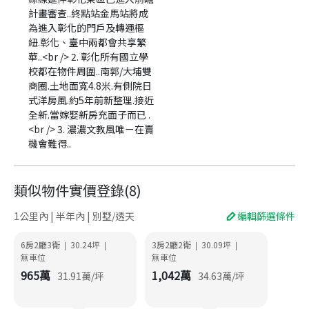
計畫審查..終點站金馬站將成
為進入彰化的門戶及轉運樞
紐.彰化、臺中兩都會共享繁
華..<br /> 2. 彰化所有國立學
校都在物件周圍..南郭/大埔雙
商圈.土地面寬4.8米.有側院日
式洋房風.約5年前新整理.接近
全新.當嫁娶新房充面子而已 .
<br /> 3. 濃濃文教風唯ㄧ在賣
機會難得..
類似物件實價登錄
(
8
)
1公里內 | 半年內 | 別墅/透天
編輯篩選條件
6房2廳3衛
30.24
坪
3房2廳2衛
30.09
坪
|
|
|
|
無車位
無車位
965
萬
1,042
萬
31.91
萬/坪
34.63
萬/坪