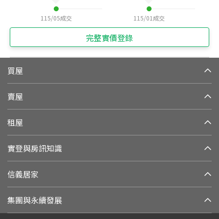
115/05
成交
115/01
成交
完整實價登錄
買屋
賣屋
租屋
實登與房訊知識
信義居家
集團與永續發展