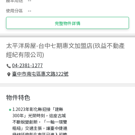
謄本用途
--
使用分區
--
完整物件詳情
太平洋房屋
-
台中七期惠文加盟店(玖益不動產
經紀有限公司)
04-2381-1277
臺中市南屯區惠文路322號
物件特色
1.2023年彰化縣迎接「建縣
300年」光榮時刻，這座古城
不斷蛻變創新，「一軸一環雙
樞紐」交通主張，讓臺中捷運
綠線延伸彰化東區已進入前瞻