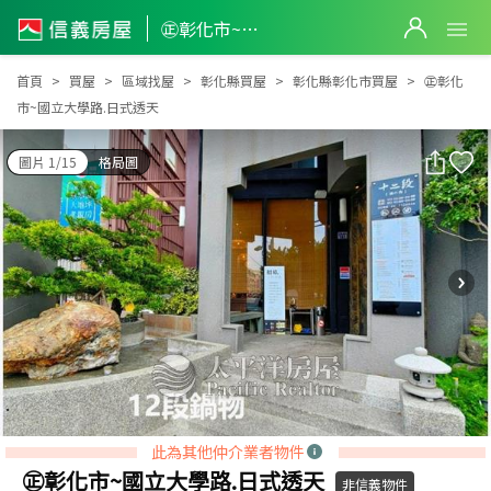
㊣彰化市~國立大學路.日式透天
㊣彰化市~國立大學路.日式透天
首頁
買屋
區域找屋
彰化縣買屋
彰化縣彰化市買屋
㊣彰化
市~國立大學路.日式透天
圖片 1/15
格局圖
此為其他仲介業者物件
㊣彰化市~國立大學路.日式透天
非信義物件