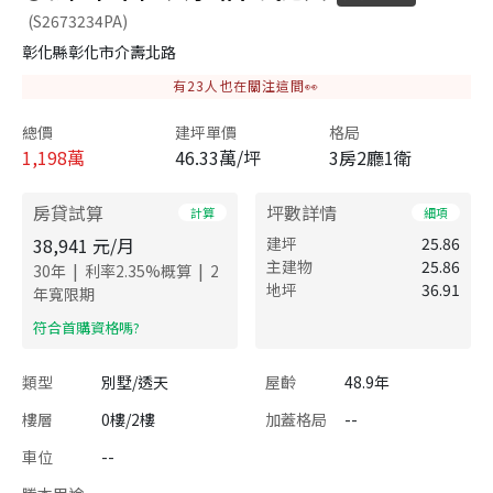
(S2673234PA)
彰化縣彰化市介壽北路
有
23
人也在關注這間👀
總價
建坪單價
格局
1,198
萬
46.33萬/坪
3房2廳1衛
房貸試算
坪數詳情
計算
細項
38,941
元/月
建坪
25.86
主建物
25.86
|
|
30
年
利率
2.35
%概算
2
地坪
36.91
年寬限期
​符合首購資格嗎?
類型
別墅/透天
屋齡
48.9年
樓層
0樓/2樓
加蓋格局
--
車位
--