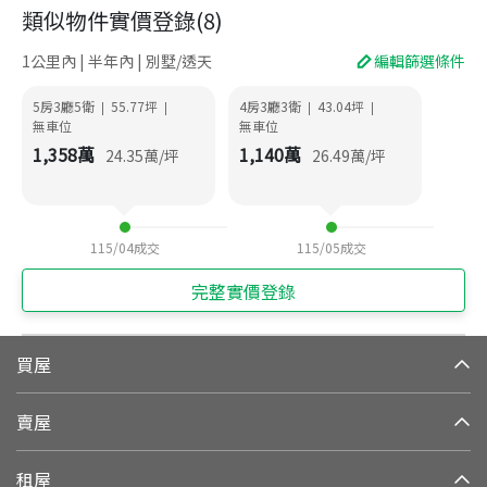
類似物件實價登錄
(
8
)
1公里內 | 半年內 | 別墅/透天
編輯篩選條件
5房3廳5衛
55.77
坪
4房3廳3衛
43.04
坪
|
|
|
|
無車位
無車位
1,358
萬
1,140
萬
24.35
萬/坪
26.49
萬/坪
115/04
成交
115/05
成交
完整實價登錄
買屋
賣屋
租屋