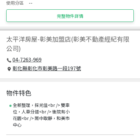
使用分區
--
完整物件詳情
太平洋房屋
-
彰美加盟店(彰美不動產經紀有限
公司)
04-7263-969
彰化縣彰化市彰美路一段197號
物件特色
全新整理，採光佳<br /> 雙車
位，人車分道<br /> 後院有小
花園<br /> 鬧中取靜，和美市
中心