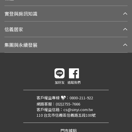
實登與房訊知識
信義居家
集團與永續發展
加好友
追蹤我們
客戶權益專線
：
0800-211-922
網路客服：
(02)2755-7666
客戶權益信箱：
cs@sinyi.com.tw
110 台北市信義區信義路五段100號
門市據點