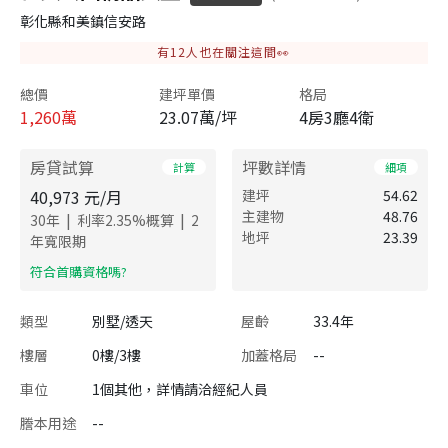
彰化縣和美鎮信安路
有
12
人也在關注這間👀
總價
建坪單價
格局
1,260
萬
23.07萬/坪
4房3廳4衛
房貸試算
坪數詳情
計算
細項
40,973
元/月
建坪
54.62
主建物
48.76
|
|
30
年
利率
2.35
%概算
2
地坪
23.39
年寬限期
​符合首購資格嗎?
類型
別墅/透天
屋齡
33.4年
樓層
0樓/3樓
加蓋格局
--
車位
1個其他，詳情請洽經紀人員
謄本用途
--