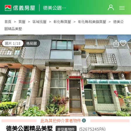
德美公園精品美墅
德美公園精品美墅
首頁
買屋
區域找屋
彰化縣買屋
彰化縣和美鎮買屋
德美公
園精品美墅
圖片 1/18
格局圖
此為其他仲介業者物件
德美公園精品美墅
(S2675245PA)
非信義物件