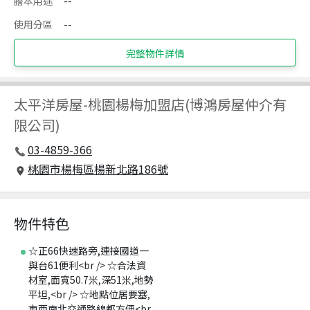
謄本用途
--
使用分區
--
完整物件詳情
太平洋房屋
-
桃園楊梅加盟店(博鴻房屋仲介有
限公司)
03-4859-366
桃園市楊梅區楊新北路186號
物件特色
☆正66快速路旁,連接國道一
與台61便利<br /> ☆合法資
材室,面寬50.7米,深51米,地勢
平坦,<br /> ☆地點位居要塞,
東西南北交通路線都方便<br