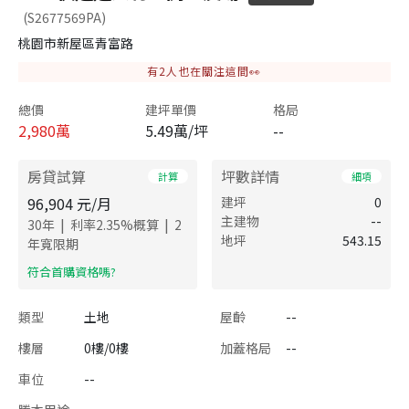
(S2677569PA)
桃園市新屋區青富路
有
2
人也在關注這間👀
總價
建坪單價
格局
2,980
萬
5.49萬/坪
--
房貸試算
坪數詳情
計算
細項
96,904
元/月
建坪
0
主建物
--
|
|
30
年
利率
2.35
%概算
2
地坪
543.15
年寬限期
​符合首購資格嗎?
類型
土地
屋齡
--
樓層
0樓/0樓
加蓋格局
--
車位
--