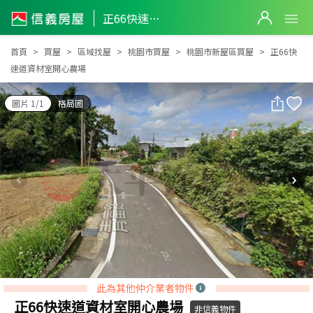
正66快速道資材室開心農場
正66快速道資材室開心農場
首頁
買屋
區域找屋
桃園市買屋
桃園市新屋區買屋
正66快
速道資材室開心農場
圖片 1/1
格局圖
此為其他仲介業者物件
正66快速道資材室開心農場
非信義物件