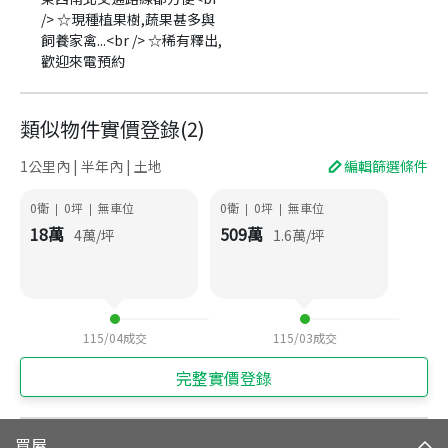
/> ☆現種植果樹,蔬果甚多與
飼養家禽...<br /> ☆稀有釋出,
歡迎來電預約
類似物件實價登錄
(
2
)
1公里內 | 半年內 | 土地
編輯篩選條件
0衛
0
坪
無車位
0衛
0
坪
無車位
|
|
|
|
18
萬
509
萬
4
萬/坪
1.6
萬/坪
115/04
成交
115/03
成交
完整實價登錄
買屋