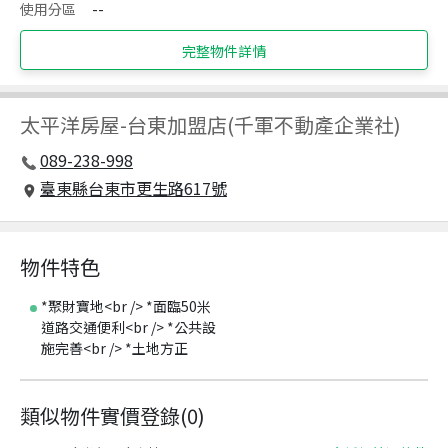
使用分區
--
完整物件詳情
太平洋房屋
-
台東加盟店(千軍不動產企業社)
089-238-998
臺東縣台東市更生路617號
物件特色
*聚財寶地<br /> *面臨50米
道路交通便利<br /> *公共設
施完善<br /> *土地方正
類似物件實價登錄
(
0
)