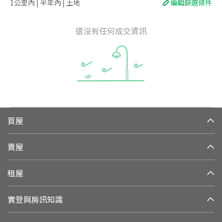
1公里內 | 半年內 | 土地
編輯篩選條件
還沒有任何成交資訊
買屋
賣屋
租屋
實登與房訊知識