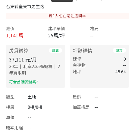
台東縣臺東市更生路
有
0
人也在關注這間👀
總價
建坪單價
格局
1,141
萬
25萬/坪
--
房貸試算
坪數詳情
計算
細項
37,111
元/月
建坪
0
主建物
--
|
|
30
年
利率
2.35
%概算
2
地坪
45.64
年寬限期
​符合首購資格嗎?
類型
土地
屋齡
--
樓層
0樓/0樓
加蓋格局
--
車位
--
謄本用途
--