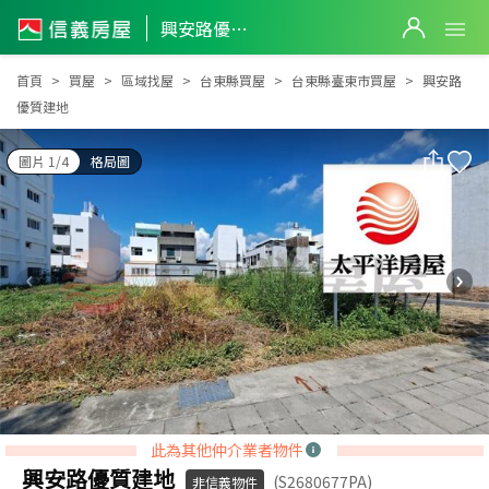
興安路優質建地
興安路優質建地
首頁
買屋
區域找屋
台東縣買屋
台東縣臺東市買屋
興安路
優質建地
圖片 1/4
格局圖
此為其他仲介業者物件
興安路優質建地
(S2680677PA)
非信義物件