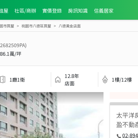
租屋
社區/商辦
實價登錄
房訊知識
信義居家
園市買屋
桃園市八德區買屋
八德黃金店面
S2682509PA)
86.1萬/坪
12.8年
1廳1衛
1樓/12樓
店面
太平洋
盈不動
02-894