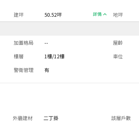
建坪
50.52坪
詳情
地坪
加蓋格局
--
屋齡
樓層
1樓/12樓
車位
警衛管理
有
外牆建材
二丁掛
該層戶數