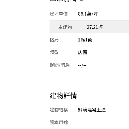
建坪單價
86.1萬/坪
主建物
27.21坪
格局
1廳1衛
類型
店面
邊間/暗房
--/--
建物詳情
建物結構
鋼筋混凝土造
謄本用途
--