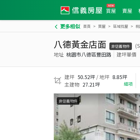
買屋
賣屋
更多相似
首頁
買屋
區域找屋
桃
八德黃金店面
(
非信義物件
地址
桃園市八德區豐田路
建坪單價
建坪
50.52坪
/ 地坪
8.85坪
主建物
27.21坪
細項
非信義物件