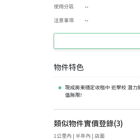
使用分區
--
注意事項
--
物件特色
現成房東穩定收租中 近學校 潛力
值無限!
類似物件實價登錄
(
3
)
1公里內 | 半年內 | 店面