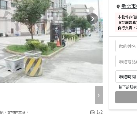
新北市
本物件非信
限於廣告真
自行負責，
聯絡時間：皆
按下按鈕表
1
/
2
紹，非物件本身。