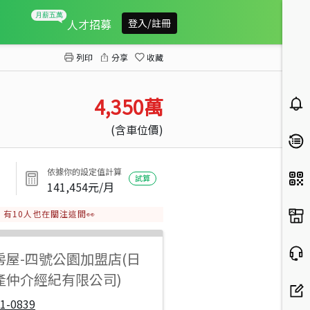
八德黃金店面
人才招募
登入/註冊
列印
分享
收藏
4,350
萬
(含車位價)
依據你的設定值計算
試算
141,454
元/月
有
10
人也在關注這間👀
房屋
-
四號公園加盟店(日
產仲介經紀有限公司)
1-0839