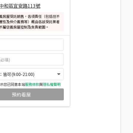
中和區宜安路113號
義房屋受託銷售，各項責任（包括但不
實性及仲介義務等）概由各該受託業者
不屬信義房屋控制及負責範圍。
可(9:00-21:00)
示您已同意本站
服務條款
與
隱私權聲明
預約看屋