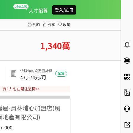
北斗方正優質建地送平房
人才招募
登入/註冊
列印
分享
收藏
1,340
萬
依據你的設定值計算
試算
43,574
元/月
有
8
人也在關注這間👀
房屋
-
員林埔心加盟店(風
網地產有限公司)
7-000