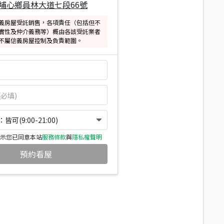
埔心鄉員林大道七段66號
義房屋受託銷售，各項責任（包括但不
實性及仲介義務等）概由各該受託業者
不屬信義房屋控制及負責範圍。
可(9:00-21:00)
示您已同意本站
服務條款
與
隱私權聲明
預約看屋