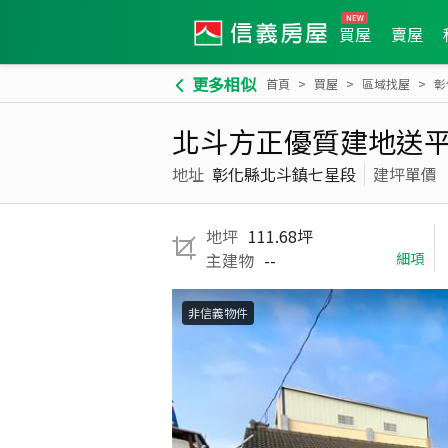
買屋
賣屋
更多相似
首頁
買屋
區域找屋
彰
北斗方正優質建地送
地址
彰化縣北斗鎮七星段
建坪單價
地坪
111.68坪
主建物
--
細項
非信義物件