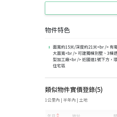
物件特色
面寬約15米/深度約21米<br /> 有
大面寬<br /> 可建獨棟別墅、3棟
型加工廠<br /> 近國道1號下方，
住宅區
類似物件實價登錄
(
5
)
1公里內 | 半年內 | 土地