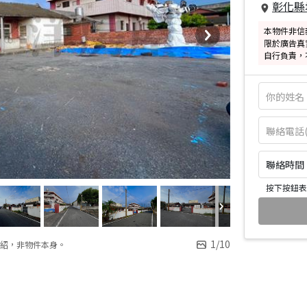
彰化縣
本物件非信
限於廣告真
自行負責，
聯絡時間：皆
按下按鈕表
1
/
10
紹，非物件本身。