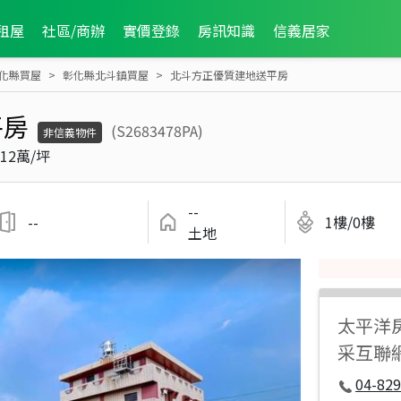
租屋
社區/商辦
實價登錄
房訊知識
信義居家
化縣買屋
彰化縣北斗鎮買屋
北斗方正優質建地送平房
平房
(S2683478PA)
非信義物件
12萬/坪
--
--
1樓/0樓
土地
太平洋
采互聯
04-829