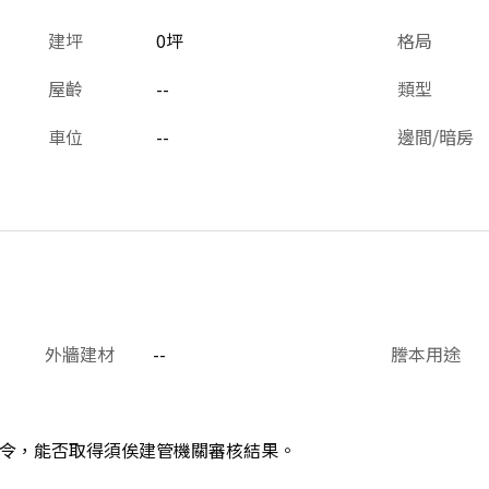
建坪
0坪
格局
屋齡
--
類型
車位
--
邊間/暗房
外牆建材
--
謄本用途
令，能否取得須俟建管機關審核結果。