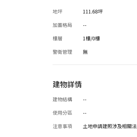
地坪
111.68坪
加蓋格局
--
樓層
1樓/0樓
警衛管理
無
建物詳情
建物結構
--
使用分區
--
注意事項
土地申請建照涉及相關法