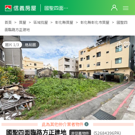
國聖四面臨路方正建地
國聖四面臨路方正建地
首頁
買屋
區域找屋
彰化縣買屋
彰化縣彰化市買屋
國聖四
面臨路方正建地
圖片 1/3
格局圖
此為其他仲介業者物件
國聖四面臨路方正建地
(S2684396PA)
非信義物件