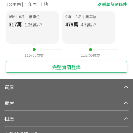
1公里內 | 半年內 | 土地
編輯篩選條件
0衛
0
坪
無車位
0衛
0
坪
無車位
|
|
|
|
317
萬
479
萬
1.26
萬/坪
4.5
萬/坪
115/05
成交
115/05
成交
完整實價登錄
買屋
賣屋
租屋