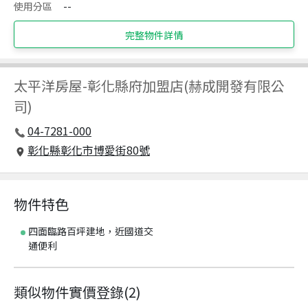
使用分區
--
完整物件詳情
太平洋房屋
-
彰化縣府加盟店(赫成開發有限公
司)
04-7281-000
彰化縣彰化市博愛街80號
物件特色
四面臨路百坪建地，近國道交
通便利
類似物件實價登錄
(
2
)