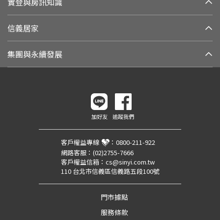
實登與房訊知識
信義居家
集團與永續發展
加好友
追蹤我們
客戶權益專線
：
0800-211-922
網路客服：
(02)2755-7666
客戶權益信箱：
cs@sinyi.com.tw
110 台北市信義區信義路五段100號
門市據點
服務條款