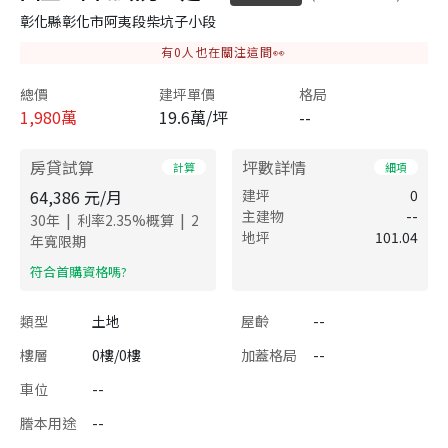
彰化縣彰化市阿夷段柴坑子小段
有
0
人也在關注這間👀
總價
建坪單價
格局
1,980
萬
19.6萬/坪
--
房貸試算
坪數詳情
計算
細項
64,386
元/月
建坪
0
主建物
--
|
|
30
年
利率
2.35
%概算
2
地坪
101.04
年寬限期
​符合首購資格嗎?
類型
土地
屋齡
--
樓層
0樓/0樓
加蓋格局
--
車位
--
謄本用途
--