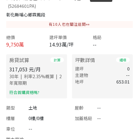
(S2684601PA)
彰化縣埔心鄉霖鳳段
有
10
人也在關注這間👀
總價
建坪單價
格局
9,750
萬
14.93萬/坪
--
房貸試算
坪數詳情
計算
細項
317,053
元/月
建坪
0
主建物
--
|
|
30
年
利率
2.35
%概算
2
地坪
653.01
年寬限期
​符合首購資格嗎?
類型
土地
屋齡
--
樓層
0樓/0樓
加蓋格局
--
車位
--