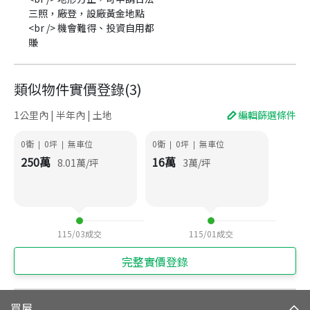
三照，廠登，設廠黃金地點
<br /> 機會難得、投資自用都
賺
類似物件實價登錄
(
3
)
1公里內 | 半年內 | 土地
編輯篩選條件
0衛
0
坪
無車位
0衛
0
坪
無車位
|
|
|
|
250
萬
16
萬
8.01
萬/坪
3
萬/坪
115/03
成交
115/01
成交
完整實價登錄
買屋