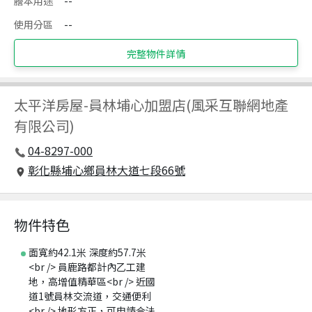
謄本用途
--
使用分區
--
完整物件詳情
太平洋房屋
-
員林埔心加盟店(風采互聯網地產
有限公司)
04-8297-000
彰化縣埔心鄉員林大道七段66號
物件特色
面寬約42.1米 深度約57.7米
<br /> 員鹿路都計內乙工建
地，高增值精華區<br /> 近國
道1號員林交流道，交通便利
<br /> 地形方正，可申請合法