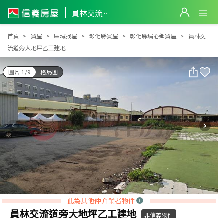
員林交流道旁大地坪乙工建地
員林交流道旁大地坪乙工建地
首頁
買屋
區域找屋
彰化縣買屋
彰化縣埔心鄉買屋
員林交
流道旁大地坪乙工建地
圖片 1/9
格局圖
此為其他仲介業者物件
員林交流道旁大地坪乙工建地
非信義物件