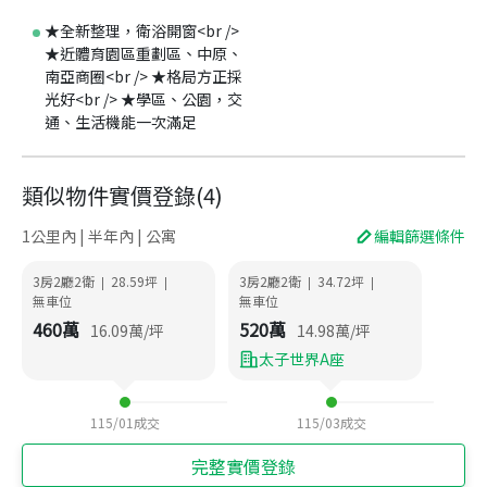
★全新整理，衛浴開窗<br />
★近體育園區重劃區、中原、
南亞商圈<br /> ★格局方正採
光好<br /> ★學區、公園，交
通、生活機能一次滿足
類似物件實價登錄
(
4
)
1公里內 | 半年內 | 公寓
編輯篩選條件
3房2廳2衛
28.59
坪
3房2廳2衛
34.72
坪
|
|
|
|
無車位
無車位
460
萬
520
萬
16.09
萬/坪
14.98
萬/坪
太子世界A座
115/01
成交
115/03
成交
完整實價登錄