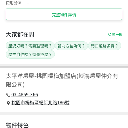
使用分區
--
完整物件詳情
大家都在問
換一換
屋況好嗎？需要整理嗎？
朝向方位為何？
門口道路多寬？
屋主自住嗎？還是空屋？
太平洋房屋
-
桃園楊梅加盟店(博鴻房屋仲介有
限公司)
03-4859-366
桃園市楊梅區楊新北路186號
物件特色