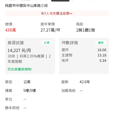
桃園市中壢區中山東路三段
有
5
人也在關注這間👀
總價
建坪單價
格局
438
萬
27.27萬/坪
2房1廳1衛
房貸試算
坪數詳情
計算
細項
14,227
元/月
建坪
16.06
主建物
15.18
|
|
30
年
利率
2.35
%概算
2
地坪
5.34
年寬限期
​符合首購資格嗎?
類型
公寓
屋齡
42.0年
樓層
5樓/5樓
加蓋格局
--
車位
--
謄本用途
--