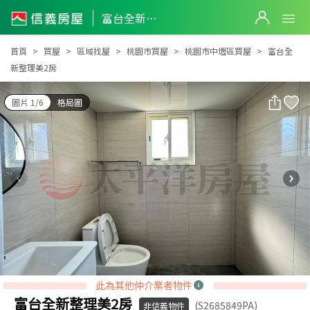
富台全新整理美2房
富台全新整理美2房
首頁
買屋
區域找屋
桃園市買屋
桃園市中壢區買屋
富台全
新整理美2房
圖片 1/6
格局圖
此為其他仲介業者物件
富台全新整理美2房
(S2685849PA)
非信義物件