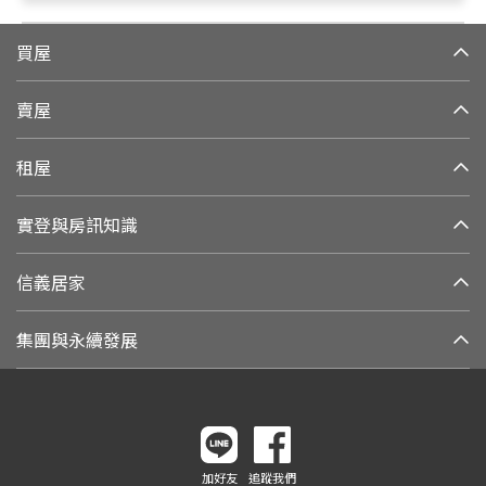
買屋
賣屋
租屋
實登與房訊知識
信義居家
集團與永續發展
加好友
追蹤我們