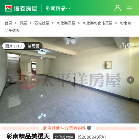
彰南精品美透天
彰南精品美透天
首頁
買屋
區域找屋
彰化縣買屋
彰化縣彰化市買屋
彰南精
品美透天
圖片 1/10
格局圖
此為其他仲介業者物件
彰南精品美透天
(S2686349PA)
非信義物件