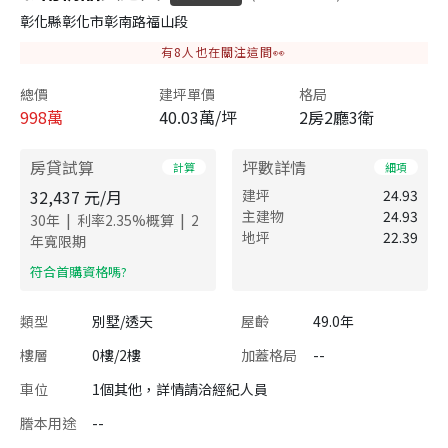
彰化縣彰化市彰南路福山段
有
8
人也在關注這間👀
總價
建坪單價
格局
998
萬
40.03萬/坪
2房2廳3衛
房貸試算
坪數詳情
計算
細項
32,437
元/月
建坪
24.93
主建物
24.93
|
|
30
年
利率
2.35
%概算
2
地坪
22.39
年寬限期
​符合首購資格嗎?
類型
別墅/透天
屋齡
49.0年
樓層
0樓/2樓
加蓋格局
--
車位
1個其他，詳情請洽經紀人員
謄本用途
--