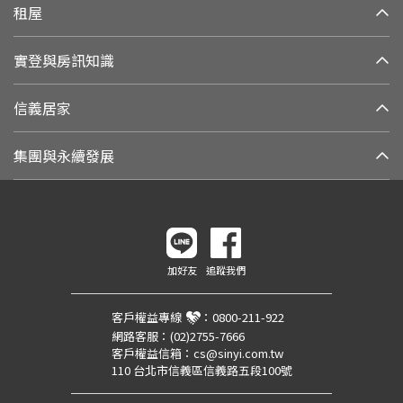
租屋
實登與房訊知識
信義居家
集團與永續發展
加好友
追蹤我們
客戶權益專線
：
0800-211-922
網路客服：
(02)2755-7666
客戶權益信箱：
cs@sinyi.com.tw
110 台北市信義區信義路五段100號