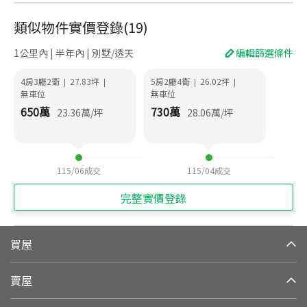
類似物件實價登錄
(
19
)
1公里內 | 半年內 | 別墅/透天
編輯篩選條件
4房3廳2衛
27.83
坪
5房2廳4衛
26.02
坪
|
|
|
|
無車位
無車位
650
萬
730
萬
23.36
萬/坪
28.06
萬/坪
115/06
成交
115/04
成交
完整實價登錄
買屋
賣屋