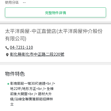
使用分區
--
完整物件詳情
太平洋房屋
-
中正直營店(太平洋房屋仲介股份
有限公司)
04-7231-110
彰化縣彰化市中正路二段220號
物件特色
彰南郵局一彎30尺速達<br />
地22坪/地形方正<br /> 全棟
前後大開窗<br /> 建材大升
級/沿線全聯寶雅郵局招牌林
立