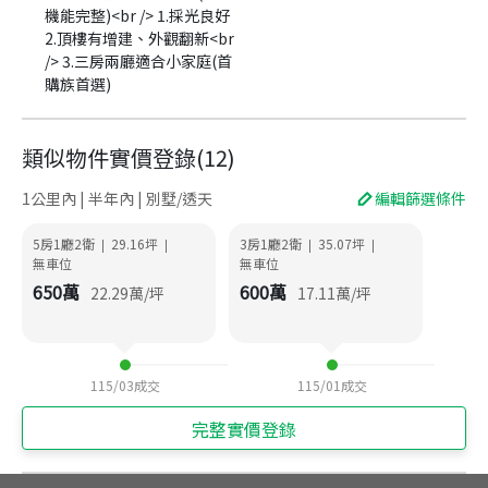
機能完整)<br /> 1.採光良好
2.頂樓有增建、外觀翻新<br
/> 3.三房兩廳適合小家庭(首
購族首選)
類似物件實價登錄
(
12
)
1公里內 | 半年內 | 別墅/透天
編輯篩選條件
5房1廳2衛
29.16
坪
3房1廳2衛
35.07
坪
|
|
|
|
無車位
無車位
650
萬
600
萬
22.29
萬/坪
17.11
萬/坪
115/03
成交
115/01
成交
完整實價登錄