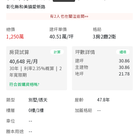
彰化縣和美鎮愛新路
有
2
人也在關注這間👀
總價
建坪單價
格局
1,250
萬
40.51萬/坪
3房2廳2衛
房貸試算
坪數詳情
計算
細項
40,648
元/月
建坪
30.86
主建物
30.86
|
|
30
年
利率
2.35
%概算
2
地坪
21.78
年寬限期
​符合首購資格嗎?
類型
別墅/透天
屋齡
47.8年
樓層
0樓/1樓
加蓋格局
--
車位
--
謄本用途
--