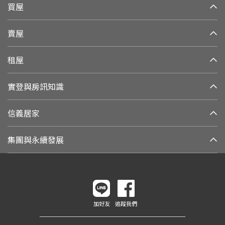
買屋
賣屋
租屋
實登與房訊知識
信義居家
集團與永續發展
加好友
追蹤我們