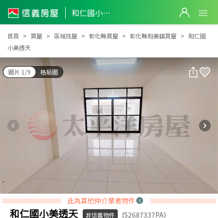
和仁國小美透天
和仁國小美透天
首頁
買屋
區域找屋
彰化縣買屋
彰化縣和美鎮買屋
和仁國
小美透天
圖片 1/9
格局圖
此為其他仲介業者物件
和仁國小美透天
(S2687337PA)
非信義物件