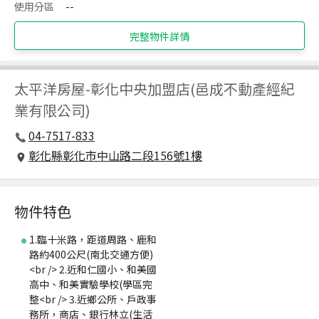
使用分區
--
完整物件詳情
太平洋房屋
-
彰化中央加盟店(邑成不動產經紀
業有限公司)
04-7517-833
彰化縣彰化市中山路二段156號1樓
物件特色
1.臨十米路，距道周路、鹿和
路約400公尺(南北交通方便)
<br /> 2.近和仁國小、和美國
高中、和美實驗學校(學區完
整<br /> 3.近鄉公所、戶政事
務所，商店、銀行林立(生活