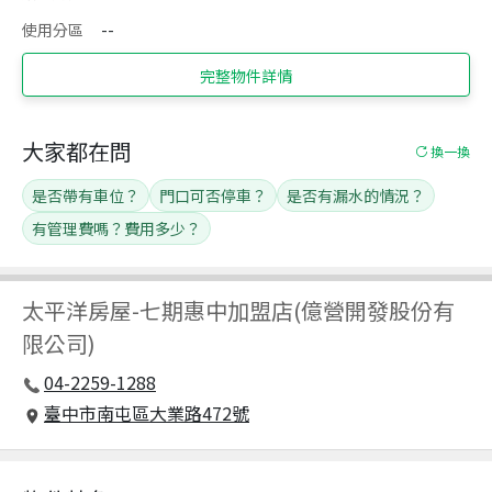
使用分區
--
完整物件詳情
大家都在問
換一換
是否帶有車位？
門口可否停車？
是否有漏水的情況？
有管理費嗎？費用多少？
太平洋房屋
-
七期惠中加盟店(億營開發股份有
限公司)
04-2259-1288
臺中市南屯區大業路472號