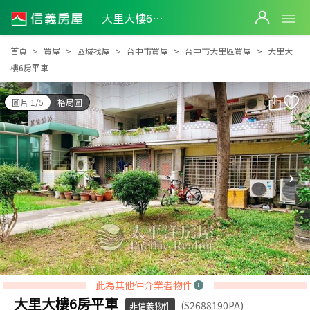
大里大樓6房平車
大里大樓6房平車
首頁
買屋
區域找屋
台中市買屋
台中市大里區買屋
大里大
樓6房平車
圖片 1/5
格局圖
此為其他仲介業者物件
大里大樓6房平車
(S2688190PA)
非信義物件