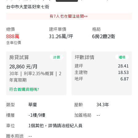
台中市大里區好來七街
有
7
人也在關注這間👀
總價
建坪單價
格局
888
萬
31.26萬/坪
6房2廳2衛
含車位價
房貸試算
坪數詳情
計算
細項
28,860
元/月
建坪
28.41
主建物
18.53
|
|
30
年
利率
2.35
%概算
2
地坪
6.87
年寬限期
​符合首購資格嗎?
類型
華廈
屋齡
34.3年
樓層
-1樓/9樓
加蓋格局
--
車位
1個其他，詳情請洽經紀人員
謄本用途
--