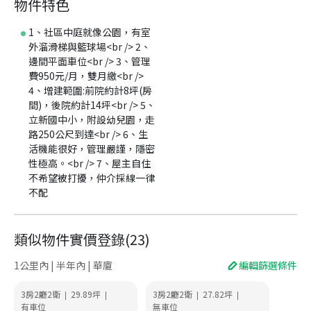
物件特色
1、社區中庭就像公園，有室
外溜滑梯與籃球場<br /> 2、
邊間平面車位<br /> 3、管理
費950元/月，雙月繳<br />
4、增建範圍:前院約計8坪(房
間)，後院約計14坪<br /> 5、
立新國中小，附設幼兒園，走
路250公尺到達<br /> 6、生
活機能很好，管理嚴謹，隱密
性極高。<br /> 7、屋主自住
不希望被打擾，仲介採線一律
不配
類似物件實價登錄
(
23
)
1公里內 | 半年內 | 華廈
編輯篩選條件
3房2廳2衛
29.89
坪
3房2廳2衛
27.82
坪
|
|
|
|
有車位
無車位