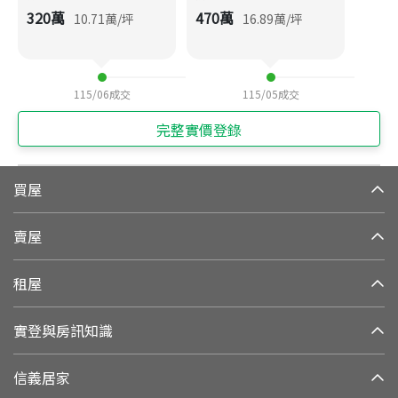
320
萬
470
萬
10.71
萬/坪
16.89
萬/坪
115/06
成交
115/05
成交
完整實價登錄
買屋
賣屋
租屋
實登與房訊知識
信義居家