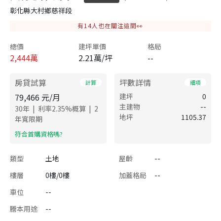
彰化縣大村鄉慈祥段
有
14
人也在關注這間👀
總價
建坪單價
格局
2,444
萬
2.21萬/坪
--
房貸試算
坪數詳情
計算
細項
79,466
元/月
建坪
0
主建物
--
|
|
30
年
利率
2.35
%概算
2
地坪
1105.37
年寬限期
​符合首購資格嗎?
類型
土地
屋齡
--
樓層
0樓/0樓
加蓋格局
--
車位
--
謄本用途
--