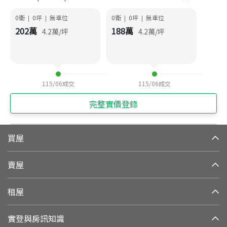
0衛
0
坪
無車位
0衛
0
坪
無車位
|
|
|
|
202
萬
188
萬
4.2
萬/坪
4.2
萬/坪
115/06
成交
115/06
成交
完整實價登錄
買屋
賣屋
租屋
實登與房訊知識