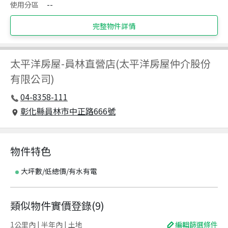
使用分區
--
完整物件詳情
太平洋房屋
-
員林直營店(太平洋房屋仲介股份
有限公司)
04-8358-111
彰化縣員林市中正路666號
物件特色
大坪數/低總價/有水有電
類似物件實價登錄
(
9
)
1公里內 | 半年內 | 土地
編輯篩選條件