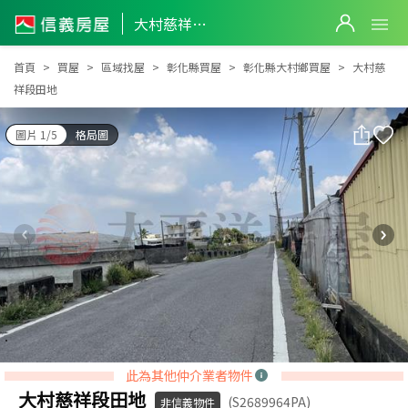
大村慈祥段田地
大村慈祥段田地
首頁
買屋
區域找屋
彰化縣買屋
彰化縣大村鄉買屋
大村慈
祥段田地
圖片 1/5
格局圖
此為其他仲介業者物件
大村慈祥段田地
(S2689964PA)
非信義物件