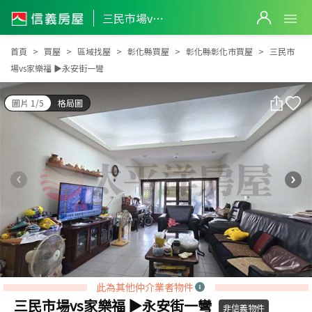
三民市場vs家樂福 ▶永安街一彎
三民市場vs家樂福 ▶永安街一彎
首頁
買屋
區域找屋
彰化縣買屋
彰化縣彰化市買屋
三民市
場vs家樂福 ▶永安街一彎
圖片 1/5
格局圖
此為其他仲介業者物件
三民市場vs家樂福 ▶永安街一彎
非信義物件