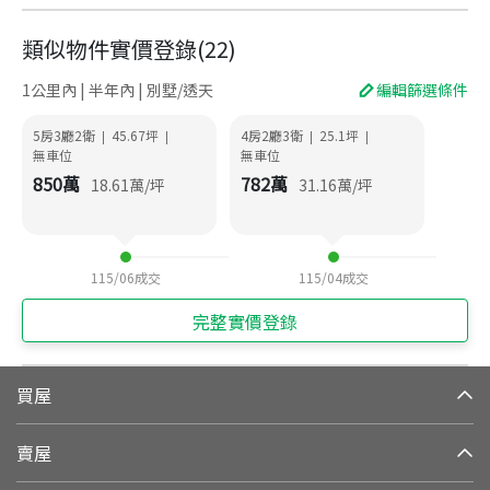
類似物件實價登錄
(
22
)
1公里內 | 半年內 | 別墅/透天
編輯篩選條件
5房3廳2衛
45.67
坪
4房2廳3衛
25.1
坪
|
|
|
|
無車位
無車位
850
萬
782
萬
18.61
萬/坪
31.16
萬/坪
115/06
成交
115/04
成交
完整實價登錄
買屋
賣屋