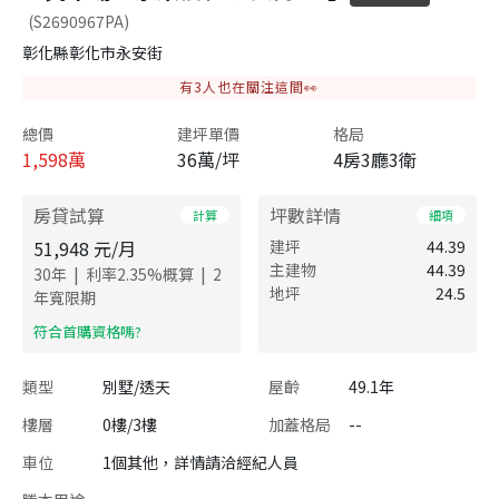
(S2690967PA)
彰化縣彰化市永安街
有
3
人也在關注這間👀
總價
建坪單價
格局
1,598
萬
36萬/坪
4房3廳3衛
房貸試算
坪數詳情
計算
細項
51,948
元/月
建坪
44.39
主建物
44.39
|
|
30
年
利率
2.35
%概算
2
地坪
24.5
年寬限期
​符合首購資格嗎?
類型
別墅/透天
屋齡
49.1年
樓層
0樓/3樓
加蓋格局
--
車位
1個其他，詳情請洽經紀人員