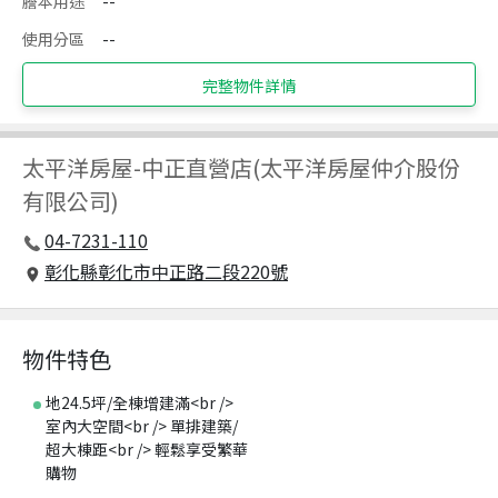
謄本用途
--
使用分區
--
完整物件詳情
太平洋房屋
-
中正直營店(太平洋房屋仲介股份
有限公司)
04-7231-110
彰化縣彰化市中正路二段220號
物件特色
地24.5坪/全棟增建滿<br />
室內大空間<br /> 單排建築/
超大棟距<br /> 輕鬆享受繁華
購物