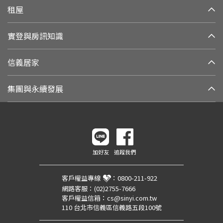
租屋
實登與房訊知識
信義居家
集團與永續發展
加好友
追蹤我們
客戶權益專線
：
0800-211-922
網路客服：
(02)2755-7666
客戶權益信箱：
cs@sinyi.com.tw
110 台北市信義區信義路五段100號