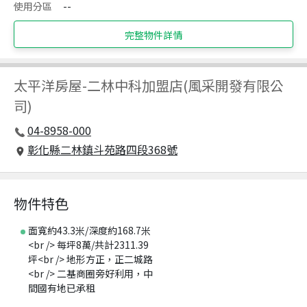
使用分區
--
完整物件詳情
太平洋房屋
-
二林中科加盟店(風采開發有限公
司)
04-8958-000
彰化縣二林鎮斗苑路四段368號
物件特色
面寬約43.3米/深度約168.7米
<br /> 每坪8萬/共計2311.39
坪<br /> 地形方正，正二城路
<br /> 二基商圈旁好利用，中
間國有地已承租