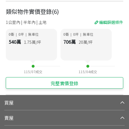
類似物件實價登錄
(
6
)
1公里內 | 半年內 | 土地
編輯篩選條件
0衛
0
坪
無車位
0衛
0
坪
無車位
|
|
|
|
540
萬
706
萬
1.75
萬/坪
20
萬/坪
115/07
成交
115/04
成交
完整實價登錄
買屋
賣屋