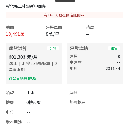
彰化縣二林鎮新中西段
有
166
人也在關注這間👀
總價
建坪單價
格局
18,491
萬
8萬/坪
--
房貸試算
坪數詳情
計算
細項
601,303
元/月
建坪
0
主建物
--
|
|
30
年
利率
2.35
%概算
2
地坪
2311.44
年寬限期
​符合首購資格嗎?
類型
土地
屋齡
--
樓層
0樓/0樓
加蓋格局
--
車位
--
謄本用途
--