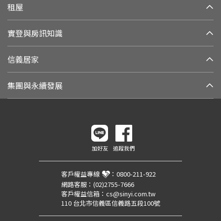
租屋
實登與房訊知識
信義居家
集團與永續發展
加好友
追蹤我們
客戶權益專線
：
0800-211-922
網路客服：
(02)2755-7666
客戶權益信箱：
cs@sinyi.com.tw
110 台北市信義區信義路五段100號