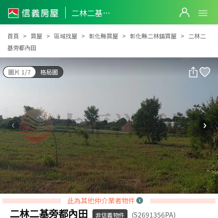
二林二基旁都內田
二林二基旁都內田
首頁
買屋
區域找屋
彰化縣買屋
彰化縣二林鎮買屋
二林二
基旁都內田
圖片 1/7
格局圖
此為其他仲介業者物件
二林二基旁都內田
(S2691356PA)
非信義物件