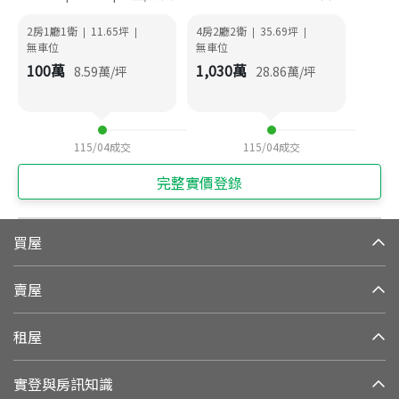
2房1廳1衛
11.65
坪
4房2廳2衛
35.69
坪
|
|
|
|
無車位
無車位
100
萬
1,030
萬
8.59
萬/坪
28.86
萬/坪
115/04
成交
115/04
成交
完整實價登錄
買屋
賣屋
租屋
實登與房訊知識