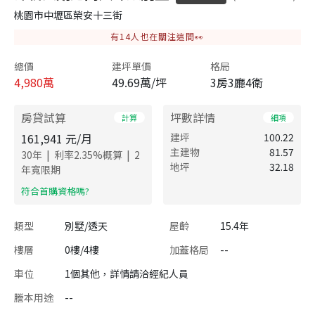
桃園市中壢區榮安十三街
有
14
人也在關注這間👀
總價
建坪單價
格局
4,980
萬
49.69萬/坪
3房3廳4衛
房貸試算
坪數詳情
計算
細項
161,941
元/月
建坪
100.22
主建物
81.57
|
|
30
年
利率
2.35
%概算
2
地坪
32.18
年寬限期
​符合首購資格嗎?
類型
別墅/透天
屋齡
15.4年
樓層
0樓/4樓
加蓋格局
--
車位
1個其他，詳情請洽經紀人員
謄本用途
--