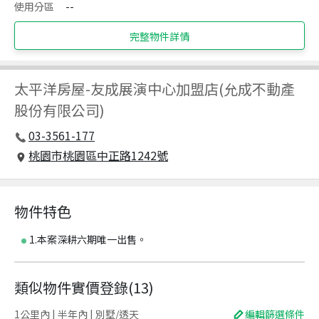
使用分區
--
完整物件詳情
太平洋房屋
-
友成展演中心加盟店(允成不動產
股份有限公司)
03-3561-177
桃園市桃園區中正路1242號
物件特色
1.本案深耕六期唯一出售。
類似物件實價登錄
(
13
)
1公里內 | 半年內 | 別墅/透天
編輯篩選條件