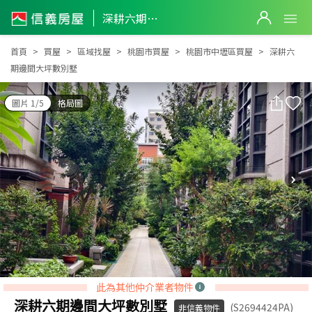
深耕六期邊間大坪數別墅
深耕六期邊間大坪數別墅
首頁
買屋
區域找屋
桃園市買屋
桃園市中壢區買屋
深耕六
期邊間大坪數別墅
圖片 1/5
格局圖
此為其他仲介業者物件
深耕六期邊間大坪數別墅
(S2694424PA)
非信義物件