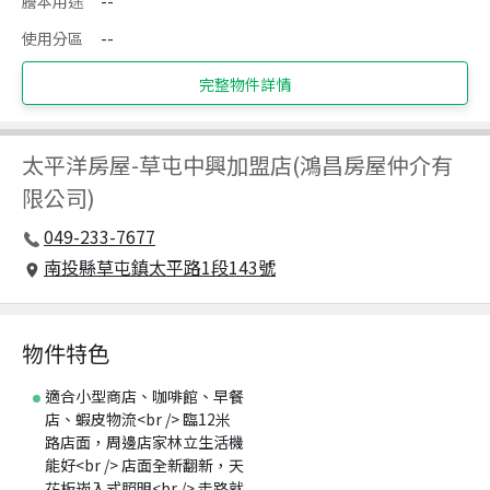
謄本用途
--
使用分區
--
完整物件詳情
太平洋房屋
-
草屯中興加盟店(鴻昌房屋仲介有
限公司)
049-233-7677
南投縣草屯鎮太平路1段143號
物件特色
適合小型商店、咖啡館、早餐
店、蝦皮物流<br /> 臨12米
路店面，周邊店家林立生活機
能好<br /> 店面全新翻新，天
花板崁入式照明<br /> 走路就