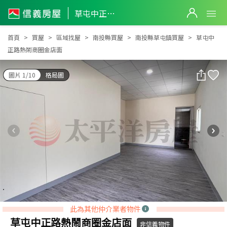
草屯中正路熱鬧商圈金店面
草屯中正路熱鬧商圈金店面
首頁
買屋
區域找屋
南投縣買屋
南投縣草屯鎮買屋
草屯中
正路熱鬧商圈金店面
圖片 1/10
格局圖
此為其他仲介業者物件
草屯中正路熱鬧商圈金店面
非信義物件