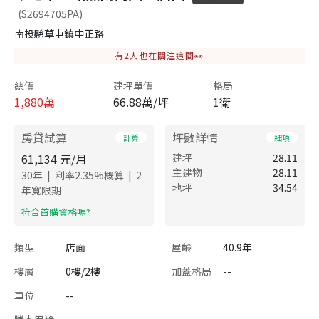
(S2694705PA)
南投縣草屯鎮中正路
有
2
人也在關注這間👀
總價
建坪單價
格局
1,880
萬
66.88萬/坪
1衛
房貸試算
坪數詳情
計算
細項
61,134
元/月
建坪
28.11
主建物
28.11
|
|
30
年
利率
2.35
%概算
2
地坪
34.54
年寬限期
​符合首購資格嗎?
類型
店面
屋齡
40.9年
樓層
0樓/2樓
加蓋格局
--
車位
--