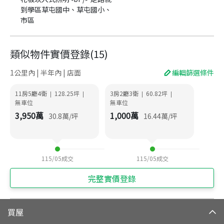
到學區草屯國中、草屯國小、
市區
類似物件實價登錄
(
15
)
1公里內 | 半年內 | 店面
編輯篩選條件
11房5廳4衛
128.25
坪
3房2廳3衛
60.82
坪
|
|
|
|
無車位
無車位
3,950
萬
1,000
萬
30.8
萬/坪
16.44
萬/坪
115/05
成交
115/05
成交
完整實價登錄
買屋