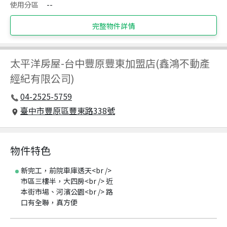
使用分區
--
完整物件詳情
太平洋房屋
-
台中豐原豐東加盟店(鑫鴻不動產
經紀有限公司)
04-2525-5759
臺中市豐原區豐東路338號
物件特色
新完工，前院車庫透天<br />
市區三樓半，大四房<br /> 近
本街市場、河濱公園<br /> 路
口有全聯，真方便