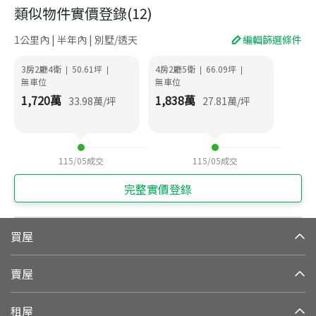
類似物件實價登錄
(
12
)
1公里內 | 半年內 | 別墅/透天
編輯篩選條件
3房2廳4衛
50.61
坪
4房2廳5衛
66.09
坪
|
|
|
|
無車位
無車位
1,720
萬
1,838
萬
33.98
萬/坪
27.81
萬/坪
115/05
成交
115/05
成交
完整實價登錄
買屋
賣屋
租屋