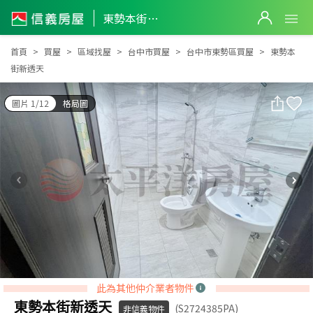
東勢本街新透天
東勢本街新透天
首頁
買屋
區域找屋
台中市買屋
台中市東勢區買屋
東勢本
街新透天
圖片 1/12
格局圖
此為其他仲介業者物件
東勢本街新透天
(S2724385PA)
非信義物件