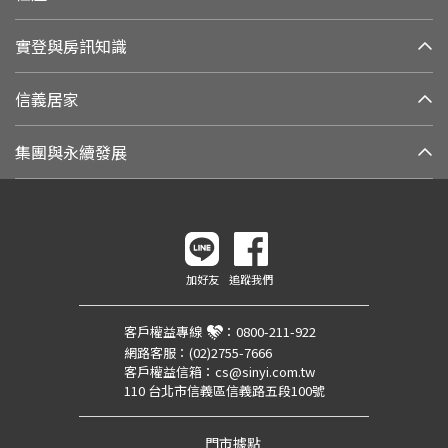
實登與房訊知識
信義居家
集團與永續發展
加好友
追蹤我們
客戶權益專線
：
0800-211-922
網路客服：
(02)2755-7666
客戶權益信箱：
cs@sinyi.com.tw
110 台北市信義區信義路五段100號
門市據點