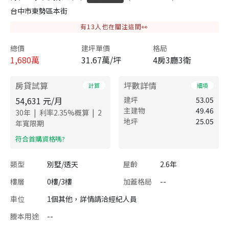
台中市東勢區本街
有
13
人也在關注這間👀
總價
建坪單價
格局
1,680
萬
31.67萬/坪
4房3廳3衛
房貸試算
坪數詳情
計算
細項
54,631
元/月
建坪
53.05
主建物
49.46
|
|
30
年
利率
2.35
%概算
2
地坪
25.05
年寬限期
​符合首購資格嗎?
類型
別墅/透天
屋齡
2.6年
樓層
0樓/3樓
加蓋格局
--
車位
1個其他，詳情請洽經紀人員
謄本用途
--