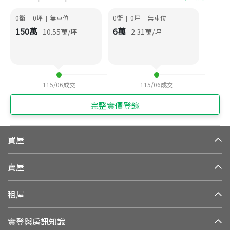
0衛
0
坪
無車位
0衛
0
坪
無車位
|
|
|
|
150
萬
6
萬
10.55
萬/坪
2.31
萬/坪
115/06
成交
115/06
成交
完整實價登錄
買屋
賣屋
租屋
實登與房訊知識