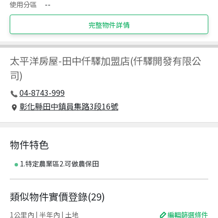
使用分區
--
完整物件詳情
太平洋房屋
-
田中仟驛加盟店(仟驛開發有限公
司)
04-8743-999
彰化縣田中鎮員集路3段16號
物件特色
1.特定農業區2.可做農保田
類似物件實價登錄
(
29
)
1公里內 | 半年內 | 土地
編輯篩選條件