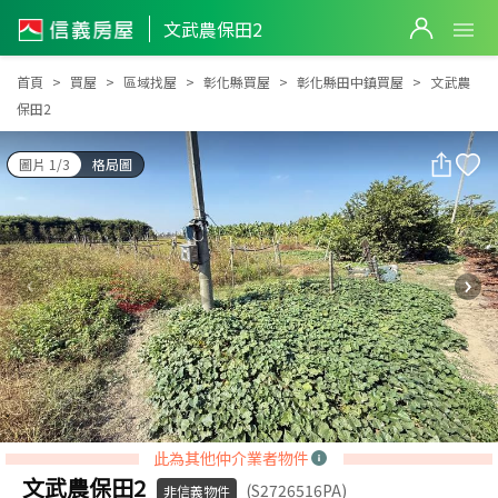
文武農保田2
文武農保田2
首頁
買屋
區域找屋
彰化縣買屋
彰化縣田中鎮買屋
文武農
保田2
圖片 1/3
格局圖
此為其他仲介業者物件
文武農保田2
(S2726516PA)
非信義物件