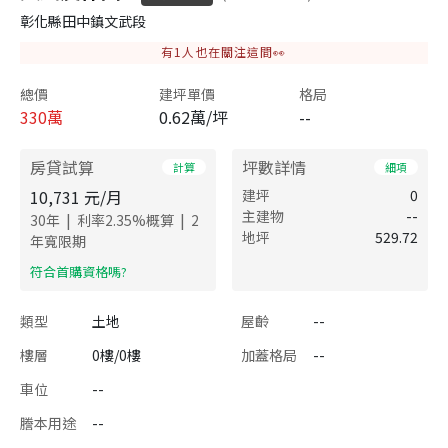
彰化縣田中鎮文武段
有
1
人也在關注這間👀
總價
建坪單價
格局
330
萬
0.62萬/坪
--
房貸試算
坪數詳情
計算
細項
10,731
元/月
建坪
0
主建物
--
|
|
30
年
利率
2.35
%概算
2
地坪
529.72
年寬限期
​符合首購資格嗎?
類型
土地
屋齡
--
樓層
0樓/0樓
加蓋格局
--
車位
--
謄本用途
--