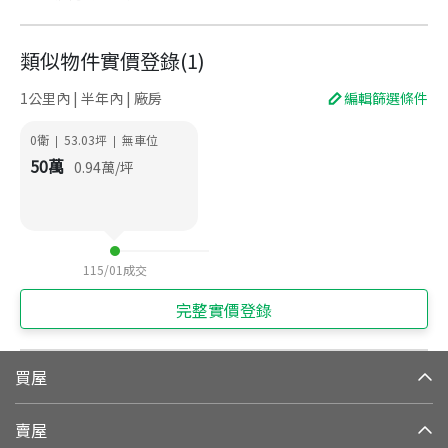
類似物件實價登錄
(
1
)
1公里內 | 半年內 | 廠房
編輯篩選條件
0衛
53.03
坪
無車位
|
|
50
萬
0.94
萬/坪
115/01
成交
完整實價登錄
買屋
賣屋