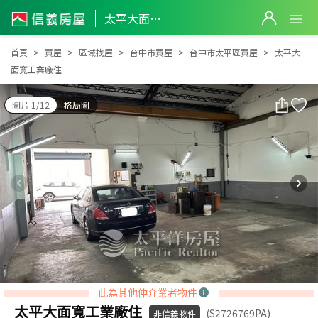
太平大面寬工業廠住
太平大面寬工業廠住
首頁
買屋
區域找屋
台中市買屋
台中市太平區買屋
太平大
面寬工業廠住
圖片 1/12
格局圖
此為其他仲介業者物件
太平大面寬工業廠住
(S2726769PA)
非信義物件