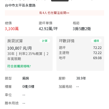
台中市太平區永豐路
有
4
人也在關注這間👀
總價
建坪單價
格局
3,100
萬
42.92萬/坪
3房5廳2衛
房貸試算
坪數詳情
計算
細項
100,807
元/月
建坪
72.22
主建物
72.22
|
|
30
年
利率
2.35
%概算
2
地坪
69.08
年寬限期
​符合首購資格嗎?
類型
廠房
屋齡
38.9年
樓層
0樓/0樓
加蓋格局
--
車位
--
謄本用途
--