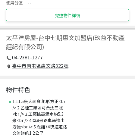
使用分區
--
完整物件詳情
太平洋房屋
-
台中七期惠文加盟店(玖益不動產
經紀有限公司)
04-2381-1277
臺中市南屯區惠文路322號
物件特色
1.11.5米大面寬 地形方正<br
/> 2.乙種工業區可合法三照
<br /> 3.工廠挑高滴水約5.3
米<br /> 4.臨8米路車輛進出
方便<br /> 5.距離74快速道路
交流道約1.2公里