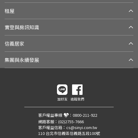
租屋
實登與房訊知識
信義居家
集團與永續發展
加好友
追蹤我們
客戶權益專線
：
0800-211-922
網路客服：
(02)2755-7666
客戶權益信箱：
cs@sinyi.com.tw
110 台北市信義區信義路五段100號