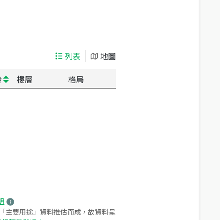
列表
地圖
齡
樓層
格局
明
之「主要用途」資料推估而成，故資料呈