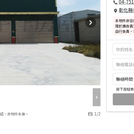
04-751
彰化縣
本物件非信
限於廣告真
自行負責，
聯絡時間：皆
按下按鈕表
1
/
2
紹，非物件本身。