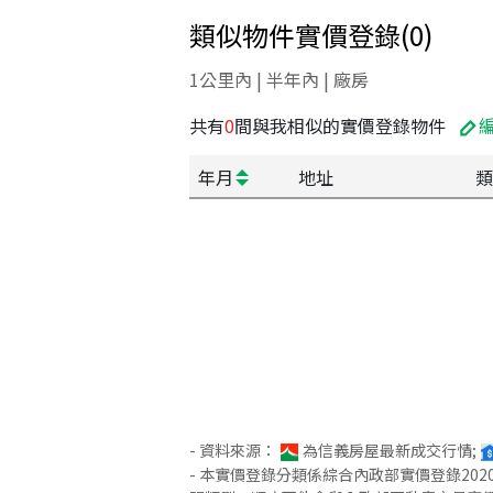
類似物件實價登錄
(
0
)
1公里內 | 半年內 | 廠房
共有
0
間與我相似的實價登錄物件
年月
地址
類
- 資料來源：
為信義房屋最新成交行情;
- 本實價登錄分類係綜合內政部實價登錄2