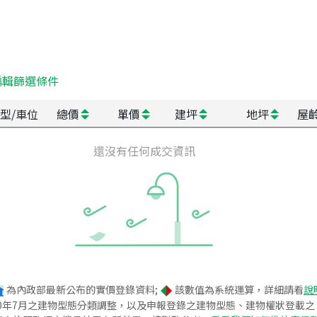
編輯篩選條件
型/車位
總價
單價
建坪
地坪
屋
還沒有任何成交資訊
為內政部最新公布的實價登錄資料;
該數值為系統運算，詳細請看
說
020年7月之建物型態分類調整，以及申報登錄之建物型態、建物權狀登載