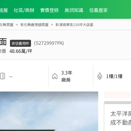
租屋
社區/商辦
實價登錄
房訊知識
信義居家
化縣買屋
彰化縣鹿港鎮買屋
彰濱商業區150坪大店面
面
(S2729997PA)
非信義物件
單價
48.66萬/坪
3.3年
--
1樓/1樓
廠房
太平洋
成不動