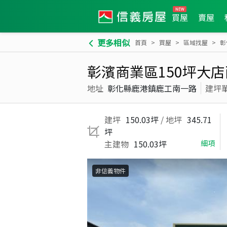
買屋
賣屋
更多相似
首頁
買屋
區域找屋
彰
彰濱商業區150坪大店
地址
彰化縣鹿港鎮鹿工南一路
建坪
建坪
150.03坪
/ 地坪
345.71
坪
主建物
150.03坪
細項
非信義物件