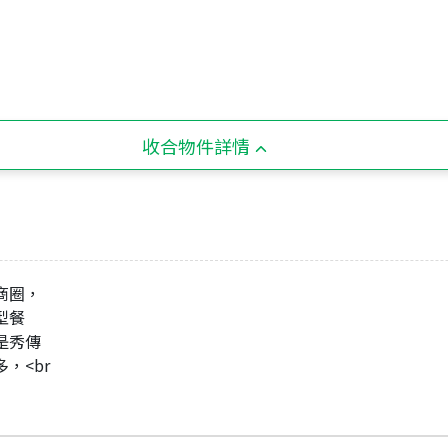
收合物件詳情
商圈，
型餐
則是秀傳
，<br