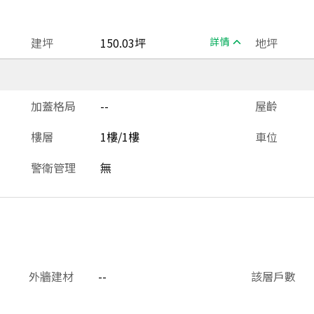
建坪
150.03坪
詳情
地坪
加蓋格局
--
屋齡
樓層
1樓/1樓
車位
警衛管理
無
外牆建材
--
該層戶數