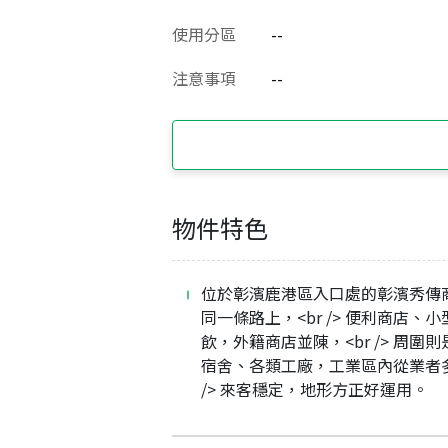
使用分區
--
注意事項
--
物件特色
位於彰濱鹿港區入口處的彰濱秀傳
同一條路上，<br /> 便利商店、小
飲，外籍商店並陳，<br /> 周圍
宿舍、各類工廠，工業區內從業者多
/> 來客穩定，地形方正好運用。