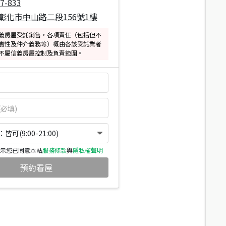
7-833
彰化市中山路二段156號1樓
義房屋受託銷售，各項責任（包括但不
實性及仲介義務等）概由各該受託業者
不屬信義房屋控制及負責範圍。
可(9:00-21:00)
示您已同意本站
服務條款
與
隱私權聲明
預約看屋