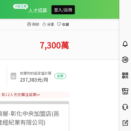
彰濱商業區150坪大店面
人才招募
登入/註冊
列印
分享
收藏
7,300
萬
依據你的設定值計算
試算
237,383
元/月
有
12
人也在關注這間👀
房屋
-
彰化中央加盟店(邑
產經紀業有限公司)