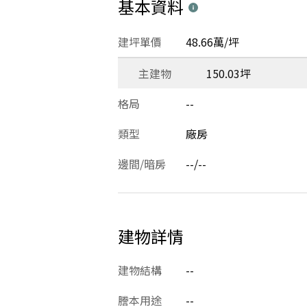
基本資料
建坪單價
48.66萬/坪
主建物
150.03坪
格局
--
類型
廠房
邊間/暗房
--/--
建物詳情
建物結構
--
謄本用途
--