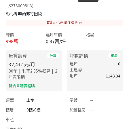
(S2730008PA)
彰化縣埤頭鄉竹圍段
有
8
人也在關注這間👀
總價
建坪單價
格局
998
萬
0.87萬/坪
--
房貸試算
坪數詳情
計算
細項
32,437
元/月
建坪
0
主建物
--
|
|
30
年
利率
2.35
%概算
2
地坪
1143.34
年寬限期
​符合首購資格嗎?
類型
土地
屋齡
--
樓層
0樓/0樓
加蓋格局
--
車位
--