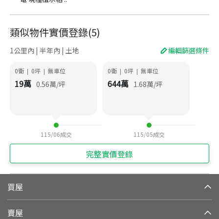
類似物件實價登錄
(
5
)
1公里內 | 半年內 | 土地
編輯篩選條件
0衛
0
坪
無車位
0衛
0
坪
無車位
|
|
|
|
19
萬
644
萬
0.56
萬/坪
1.68
萬/坪
115/06
成交
115/05
成交
完整實價登錄
買屋
賣屋