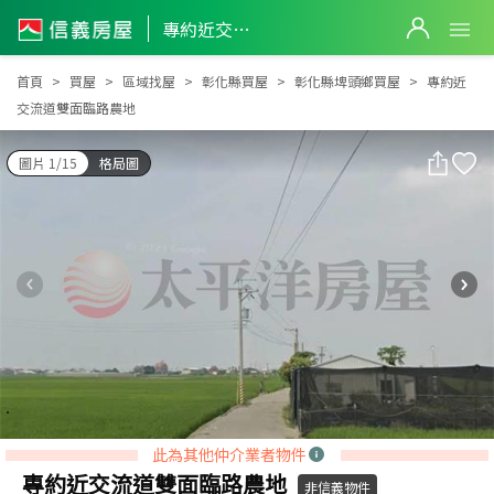
專約近交流道雙面臨路農地
專約近交流道雙面臨路農地
首頁
買屋
區域找屋
彰化縣買屋
彰化縣埤頭鄉買屋
專約近
交流道雙面臨路農地
圖片 1/15
格局圖
此為其他仲介業者物件
專約近交流道雙面臨路農地
非信義物件