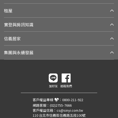
租屋
實登與房訊知識
信義居家
集團與永續發展
加好友
追蹤我們
客戶權益專線
：
0800-211-922
網路客服：
(02)2755-7666
客戶權益信箱：
cs@sinyi.com.tw
110 台北市信義區信義路五段100號