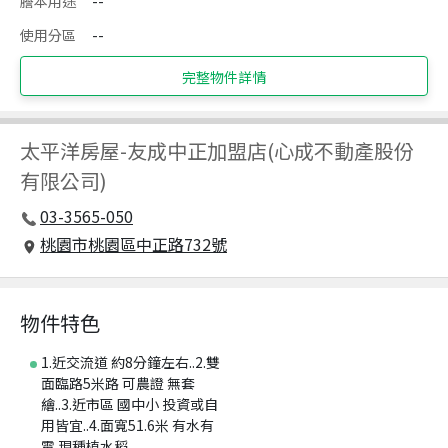
謄本用途
--
使用分區
--
完整物件詳情
太平洋房屋
-
友成中正加盟店(心成不動產股份
有限公司)
03-3565-050
桃園市桃園區中正路732號
物件特色
1.近交流道 約8分鐘左右..2.雙
面臨路5米路 可農證 無套
繪..3.近市區 國中小 投資或自
用皆宜..4.面寬51.6米 有水有
電 現種植水稻 ..