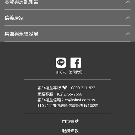
實登與房訊知識
信義居家
集團與永續發展
加好友
追蹤我們
客戶權益專線
：
0800-211-922
網路客服：
(02)2755-7666
客戶權益信箱：
cs@sinyi.com.tw
110 台北市信義區信義路五段100號
門市據點
服務條款