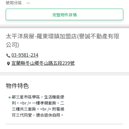
使用分區
--
完整物件詳情
太平洋房屋
-
羅東環鎮加盟店(譽誠不動產有限
公司)
03-9581-234
宜蘭縣冬山鄉冬山路五段239號
物件特色
鄰三星市區學區，生活機能便
利。<br /> 一樓孝親套房，二
三樓共三套房。<br /> 附電梯
可三代同堂，適合退休自用。