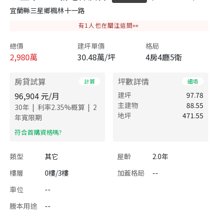
宜蘭縣三星鄉楓林十一路
有
1
人也在關注這間👀
總價
建坪單價
格局
2,980
萬
30.48萬/坪
4房4廳5衛
房貸試算
坪數詳情
計算
細項
96,904
元/月
建坪
97.78
主建物
88.55
|
|
30
年
利率
2.35
%概算
2
地坪
471.55
年寬限期
​符合首購資格嗎?
類型
其它
屋齡
2.0年
樓層
0樓/3樓
加蓋格局
--
車位
--
謄本用途
--