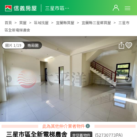
三星市區全新電梯農舍
三星市區全新電梯農舍
首頁
買屋
區域找屋
宜蘭縣買屋
宜蘭縣三星鄉買屋
三星市
區全新電梯農舍
圖片 1/19
格局圖
此為其他仲介業者物件
三星市區全新電梯農舍
(S2730773PA)
非信義物件