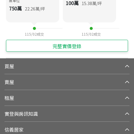
無車位
100
萬
15.38
萬/坪
750
萬
22.26
萬/坪
115/02
成交
115/02
成交
完整實價登錄
買屋
賣屋
租屋
實登與房訊知識
信義居家