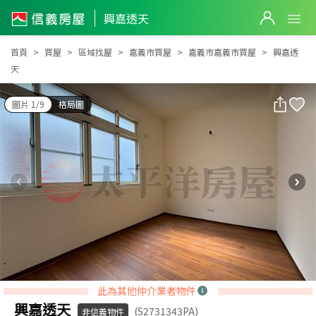
興嘉透天
興嘉透天
首頁
買屋
區域找屋
嘉義市買屋
嘉義市嘉義市買屋
興嘉透
天
圖片 1/9
格局圖
此為其他仲介業者物件
興嘉透天
(S2731343PA)
非信義物件