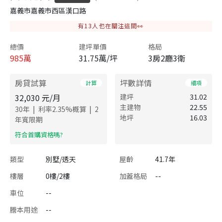
嘉義市嘉義市西區漢口路
有
13
人也在關注這間👀
總價
建坪單價
格局
985
萬
31.75萬/坪
3房2廳3衛
房貸試算
坪數詳情
計算
細項
32,030
元/月
建坪
31.02
主建物
22.55
|
|
30
年
利率
2.35
%概算
2
地坪
16.03
年寬限期
​符合首購資格嗎?
類型
別墅/透天
屋齡
41.7年
樓層
0樓/2樓
加蓋格局
--
車位
--
謄本用途
--