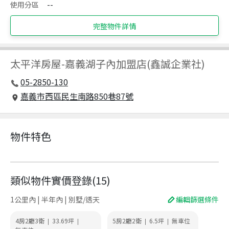
使用分區
--
完整物件詳情
太平洋房屋
-
嘉義湖子內加盟店(鑫誠企業社)
05-2850-130
嘉義市西區民生南路850巷87號
物件特色
類似物件實價登錄
(
15
)
1公里內 | 半年內 | 別墅/透天
編輯篩選條件
4房2廳3衛
33.69
坪
5房2廳2衛
6.5
坪
無車位
|
|
|
|