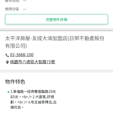
謄本用途
--
使用分區
--
完整物件詳情
太平洋房屋
-
友成大湳加盟店(日榮不動產股份
有限公司)
03-3668-100
桃園市八德區大智路73號
物件特色
1.東福路一段旁雙面臨路10米
&5米。<br /> 2.大面寬,好規
劃。<br /> 3.地主誠意釋出,出
價可談。