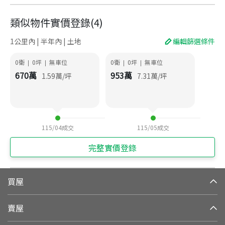
類似物件實價登錄
(
4
)
1公里內 | 半年內 | 土地
編輯篩選條件
0衛
0
坪
無車位
0衛
0
坪
無車位
|
|
|
|
670
萬
953
萬
1.59
萬/坪
7.31
萬/坪
115/04
成交
115/05
成交
完整實價登錄
買屋
賣屋