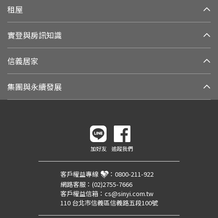
租屋
實登與房訊知識
信義居家
集團與永續發展
加好友
追蹤我們
客戶權益專線
：
0800-211-922
網路客服：
(02)2755-7666
客戶權益信箱：
cs@sinyi.com.tw
110 台北市信義區信義路五段100號