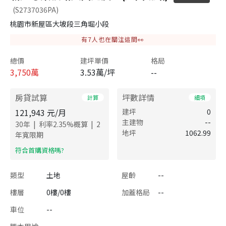
(S2737036PA)
桃園市新屋區大坡段三角堀小段
有
7
人也在關注這間👀
總價
建坪單價
格局
3,750
萬
3.53萬/坪
--
房貸試算
坪數詳情
計算
細項
121,943
元/月
建坪
0
主建物
--
|
|
30
年
利率
2.35
%概算
2
地坪
1062.99
年寬限期
​符合首購資格嗎?
類型
土地
屋齡
--
樓層
0樓/0樓
加蓋格局
--
車位
--