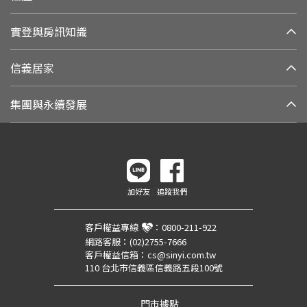
實登與房訊知識
信義居家
集團與永續發展
加好友
追蹤我們
客戶權益專線
：
0800-211-922
網路客服：
(02)2755-7666
客戶權益信箱：
cs@sinyi.com.tw
110 台北市信義區信義路五段100號
門市據點