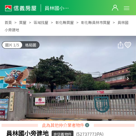
員林國小旁建地
員林國小旁建地
首頁
買屋
區域找屋
彰化縣買屋
彰化縣員林市買屋
員林國
小旁建地
圖片 1/5
格局圖
此為其他仲介業者物件
員林國小旁建地
(S2737773PA)
非信義物件