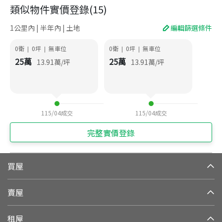
類似物件實價登錄
(
15
)
1公里內 | 半年內 | 土地
編輯篩選條件
0衛
0
坪
無車位
0衛
0
坪
無車位
|
|
|
|
25
萬
25
萬
13.91
萬/坪
13.91
萬/坪
115/04
成交
115/04
成交
完整實價登錄
買屋
賣屋
租屋