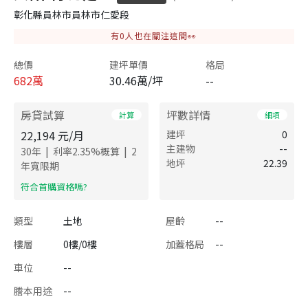
彰化縣員林市員林市仁愛段
有
0
人也在關注這間👀
總價
建坪單價
格局
682
萬
30.46萬/坪
--
房貸試算
坪數詳情
計算
細項
22,194
元/月
建坪
0
主建物
--
|
|
30
年
利率
2.35
%概算
2
地坪
22.39
年寬限期
​符合首購資格嗎?
類型
土地
屋齡
--
樓層
0樓/0樓
加蓋格局
--
車位
--
謄本用途
--