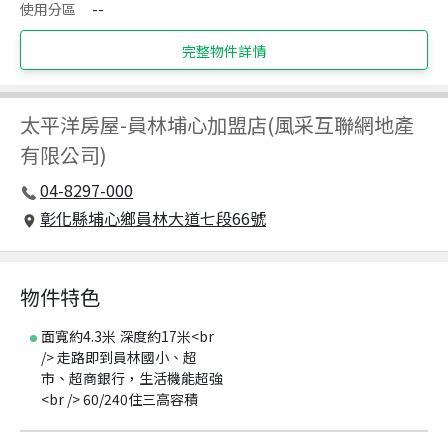
使用分區
--
完整物件詳情
太平洋房屋
-
員林埔心加盟店(風采互聯網地產
有限公司)
04-8297-000
彰化縣埔心鄉員林大道七段66號
物件特色
面寬約4.3米 深度約17米<br
/> 走路即到員林國小、超
市、超商銀行，生活機能超強
<br /> 60/240住三高容積