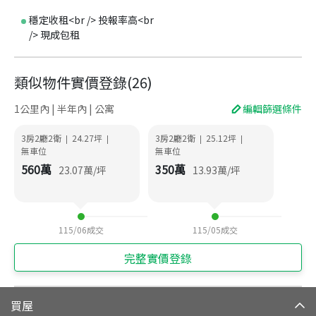
穩定收租<br /> 投報率高<br
/> 現成包租
類似物件實價登錄
(
26
)
1公里內 | 半年內 | 公寓
編輯篩選條件
3房2廳2衛
24.27
坪
3房2廳2衛
25.12
坪
|
|
|
|
無車位
無車位
560
萬
350
萬
23.07
萬/坪
13.93
萬/坪
115/06
成交
115/05
成交
完整實價登錄
買屋