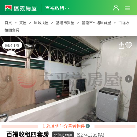
百福收租四套房
百福收租四套房
首頁
買屋
區域找屋
基隆市買屋
基隆市七堵區買屋
百福收
租四套房
圖片 1/8
格局圖
此為其他仲介業者物件
百福收租四套房
(S2741335PA)
非信義物件