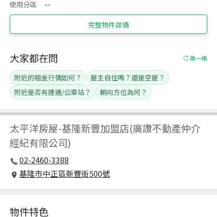
使用分區
--
完整物件詳情
大家都在問
換一換
附近的租金行情如何？
屋主自住嗎？還是空屋？
附近是否有捷運/公車站？
朝向方位為何？
太平洋房屋
-
基隆新豐加盟店(廣讚不動產仲介
經紀有限公司)
02-2460-3388
基隆市中正區新豐街500號
物件特色