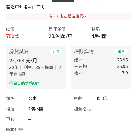
基隆市七堵區百二街
有
5
人也在關注這間👀
總價
建坪單價
格局
780
萬
28.94萬/坪
4房4衛
房貸試算
坪數詳情
計算
細項
25,364
元/月
建坪
26.95
主建物
26.95
|
|
30
年
利率
2.35
%概算
2
地坪
7.9
年寬限期
​符合首購資格嗎?
類型
公寓
屋齡
45.8年
樓層
4樓/5樓
加蓋格局
--
車位
--
謄本用途
--