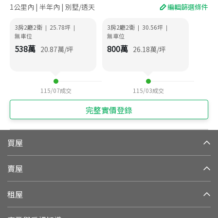
1公里內 | 半年內 | 別墅/透天
編輯篩選條件
3房2廳2衛
25.78
坪
3房2廳2衛
30.56
坪
|
|
|
|
無車位
無車位
538
萬
800
萬
20.87
萬/坪
26.18
萬/坪
115/07
成交
115/03
成交
完整實價登錄
買屋
賣屋
租屋