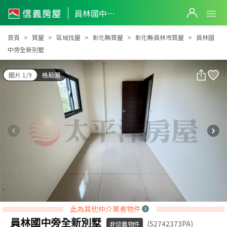
員林國中旁全新別墅
員林國中旁全新別墅
首頁
買屋
區域找屋
彰化縣買屋
彰化縣員林市買屋
員林國
中旁全新別墅
圖片 1/9
格局圖
此為其他仲介業者物件
員林國中旁全新別墅
(S2742373PA)
非信義物件