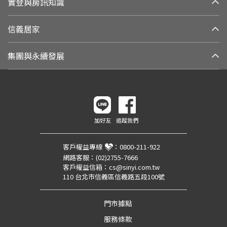
實登與房訊知識
信義居家
集團與永續發展
加好友
追蹤我們
客戶權益專線
：
0800-211-922
網路客服：
(02)2755-7666
客戶權益信箱：
cs@sinyi.com.tw
110 台北市信義區信義路五段100號
門市據點
服務條款