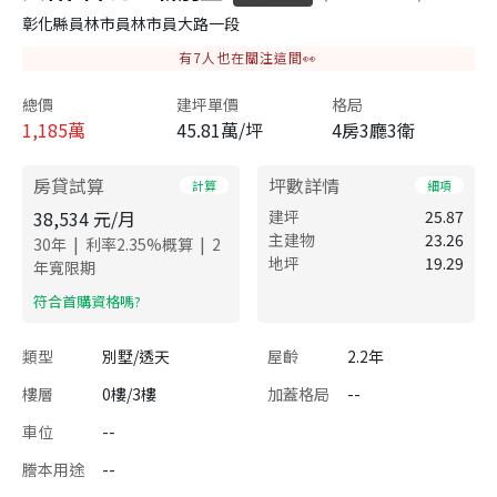
彰化縣員林市員林市員大路一段
有
7
人也在關注這間👀
總價
建坪單價
格局
1,185
萬
45.81萬/坪
4房3廳3衛
房貸試算
坪數詳情
計算
細項
38,534
元/月
建坪
25.87
主建物
23.26
|
|
30
年
利率
2.35
%概算
2
地坪
19.29
年寬限期
​符合首購資格嗎?
類型
別墅/透天
屋齡
2.2年
樓層
0樓/3樓
加蓋格局
--
車位
--
謄本用途
--