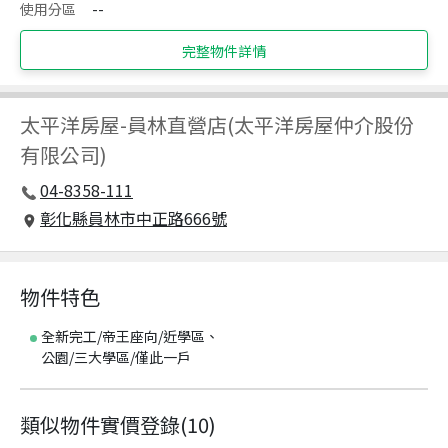
使用分區
--
完整物件詳情
太平洋房屋
-
員林直營店(太平洋房屋仲介股份
有限公司)
04-8358-111
彰化縣員林市中正路666號
物件特色
全新完工/帝王座向/近學區、
公園/三大學區/僅此一戶
類似物件實價登錄
(
10
)