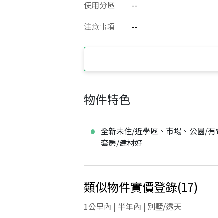
使用分區
--
注意事項
--
物件特色
全新未住/近學區、市場、公園/有
套房/建材好
類似物件實價登錄
(
17
)
1公里內 | 半年內 | 別墅/透天