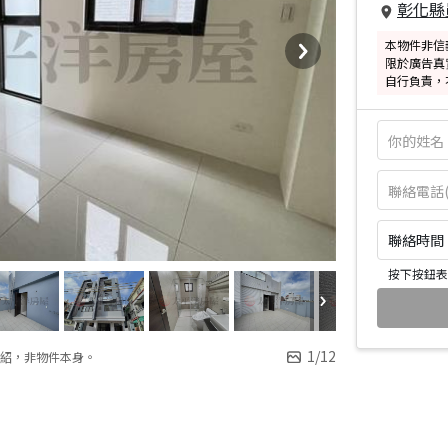
彰化縣
本物件非信
限於廣告真
自行負責，
聯絡時間：皆
按下按鈕表
1
/
12
紹，非物件本身。