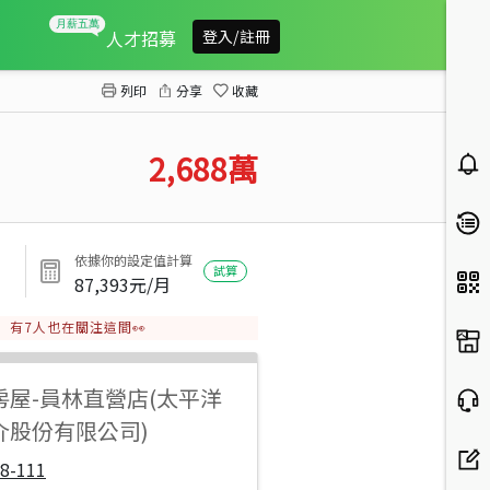
大同國中電梯別墅
人才招募
登入/註冊
列印
分享
收藏
2,688
萬
依據你的設定值計算
試算
87,393
元/月
有
7
人也在關注這間👀
房屋
-
員林直營店(太平洋
介股份有限公司)
8-111