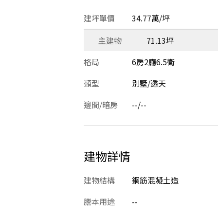
建坪單價
34.77萬/坪
主建物
71.13坪
格局
6房2廳6.5衛
類型
別墅/透天
邊間/暗房
--/--
建物詳情
建物結構
鋼筋混凝土造
謄本用途
--