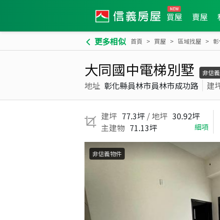
買屋
賣屋
更多相似
首頁
買屋
區域找屋
彰
大同國中電梯別墅
非信義
地址
彰化縣員林市員林市成功路
建
建坪
77.3坪
/ 地坪
30.92坪
主建物
71.13坪
細項
非信義物件