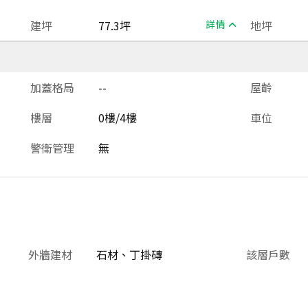
建坪
77.3坪
詳情
地坪
加蓋格局
--
屋齡
樓層
0樓/4樓
車位
警衛管理
無
外牆建材
石材、丁掛磚
該層戶數