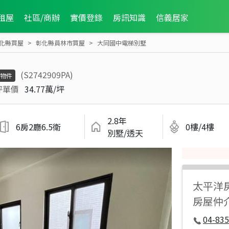
租屋
社區/商辦
實價登錄
房訊知識
信義居家
化縣買屋
彰化縣員林市買屋
大同國中電梯別墅
(S2742909PA)
物件
坪單價
34.77萬/坪
2.8年
6房2廳6.5衛
0樓/4樓
別墅/透天
太平洋
房屋仲
04-835