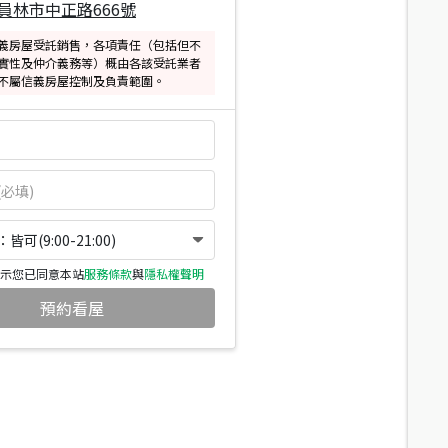
員林市中正路666號
義房屋受託銷售，各項責任（包括但不
實性及仲介義務等）概由各該受託業者
不屬信義房屋控制及負責範圍。
可(9:00-21:00)
示您已同意本站
服務條款
與
隱私權聲明
預約看屋