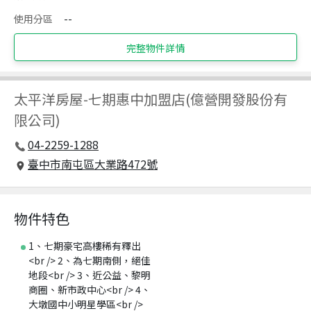
使用分區
--
完整物件詳情
太平洋房屋
-
七期惠中加盟店(億營開發股份有
限公司)
04-2259-1288
臺中市南屯區大業路472號
物件特色
1、七期豪宅高樓稀有釋出
<br /> 2、為七期南側，絕佳
地段<br /> 3、近公益、黎明
商圈、新市政中心<br /> 4、
大墩國中小明星學區<br />