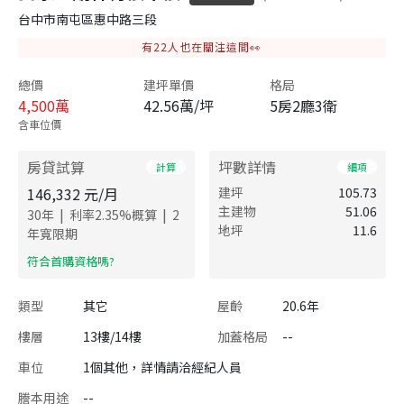
台中市南屯區惠中路三段
有
22
人也在關注這間👀
總價
建坪單價
格局
4,500
萬
42.56萬/坪
5房2廳3衛
含車位價
房貸試算
坪數詳情
計算
細項
146,332
元/月
建坪
105.73
主建物
51.06
|
|
30
年
利率
2.35
%概算
2
地坪
11.6
年寬限期
​符合首購資格嗎?
類型
其它
屋齡
20.6年
樓層
13樓/14樓
加蓋格局
--
車位
1個其他，詳情請洽經紀人員
謄本用途
--