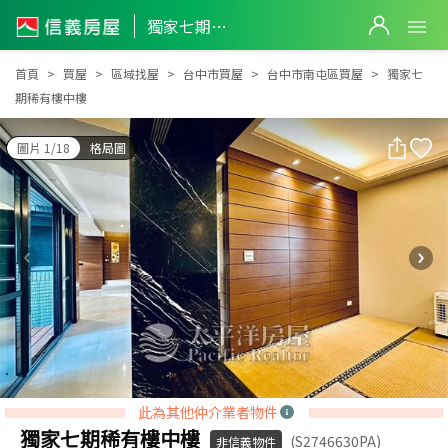
獨家七期稀有樓中樓
獨家七期稀有樓中樓
首頁
買屋
區域找屋
台中市買屋
台中市南屯區買屋
獨家七
期稀有樓中樓
圖片 1/18
格局圖
此為其他仲介業者物件
獨家七期稀有樓中樓
(S2746630PA)
非信義物件