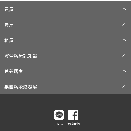
買屋
賣屋
租屋
實登與房訊知識
信義居家
集團與永續發展
加好友
追蹤我們