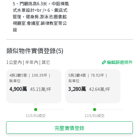
5、門廳挑高6.3米，中庭禪風
式水景設計<br /> 6、飯店式
管理，健身房.游泳池.圖書館.
視廳室.會議室.韻律教室等公
設
類似物件實價登錄
(
5
)
1公里內 | 半年內 | 其它
編輯篩選條件
4房2廳5衛
108.39
坪
5房2廳4衛
76.92
坪
|
|
|
|
無車位
有車位
4,900
萬
3,280
萬
45.21
萬/坪
42.64
萬/坪
115/01
成交
115/01
成交
完整實價登錄