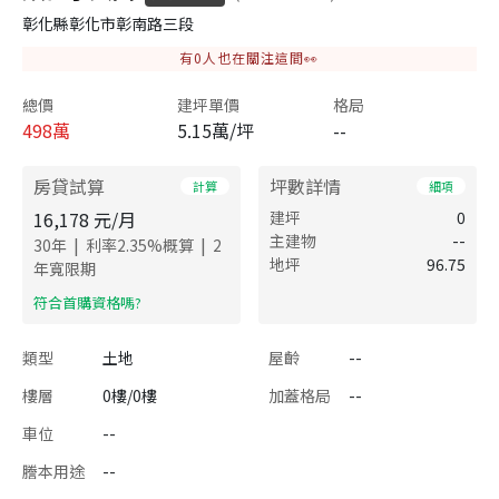
彰化縣彰化市彰南路三段
有
0
人也在關注這間👀
總價
建坪單價
格局
498
萬
5.15萬/坪
--
房貸試算
坪數詳情
計算
細項
16,178
元/月
建坪
0
主建物
--
|
|
30
年
利率
2.35
%概算
2
地坪
96.75
年寬限期
​符合首購資格嗎?
類型
土地
屋齡
--
樓層
0樓/0樓
加蓋格局
--
車位
--
謄本用途
--