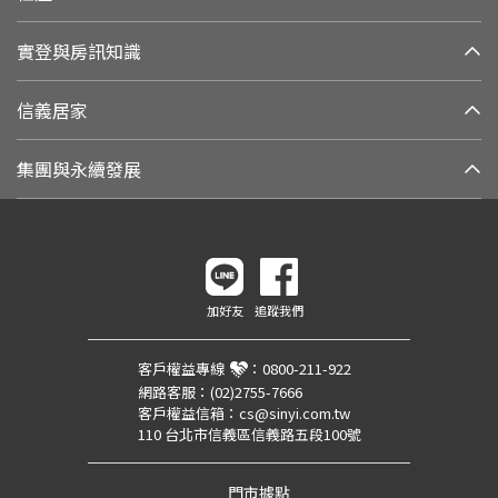
實登與房訊知識
信義居家
集團與永續發展
加好友
追蹤我們
客戶權益專線
：
0800-211-922
網路客服：
(02)2755-7666
客戶權益信箱：
cs@sinyi.com.tw
110 台北市信義區信義路五段100號
門市據點