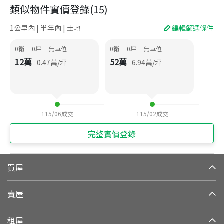
類似物件實價登錄
(
15
)
1公里內 | 半年內 | 土地
編輯篩選條件
0衛
0
坪
無車位
0衛
0
坪
無車位
|
|
|
|
12
萬
52
萬
0.47
萬/坪
6.94
萬/坪
115/06
成交
115/02
成交
完整實價登錄
買屋
賣屋
租屋