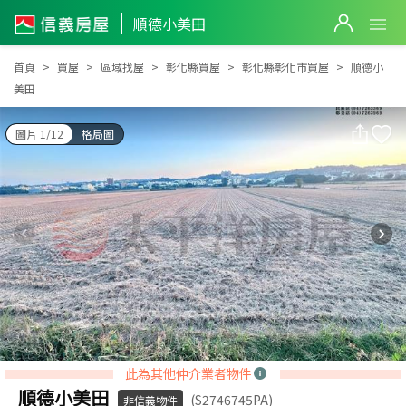
順德小美田
順德小美田
首頁
買屋
區域找屋
彰化縣買屋
彰化縣彰化市買屋
順德小
美田
圖片 1/12
格局圖
此為其他仲介業者物件
順德小美田
(S2746745PA)
非信義物件