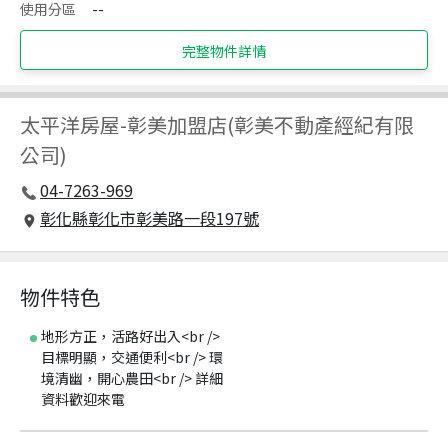
使用分區
--
完整物件詳情
太平洋房屋
-
彰美加盟店(彰美不動產經紀有限
公司)
04-7263-969
彰化縣彰化市彰美路一段197號
物件特色
地形方正，活路好出入<br />
目標明顯，交通便利<br /> 環
境清幽，開心農田<br /> 詳細
資料歡迎來電