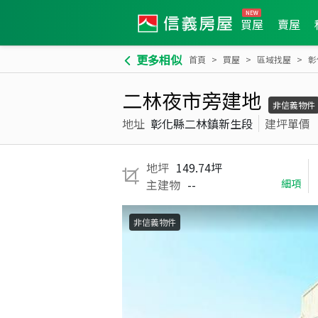
買屋
賣屋
更多相似
首頁
買屋
區域找屋
彰
二林夜市旁建地
非信義物件
地址
彰化縣二林鎮新生段
建坪單價
地坪
149.74坪
主建物
--
細項
非信義物件