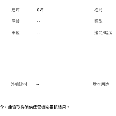
建坪
0坪
格局
屋齡
--
類型
車位
--
邊間/暗房
外牆建材
--
謄本用途
令，能否取得須俟建管機關審核結果。