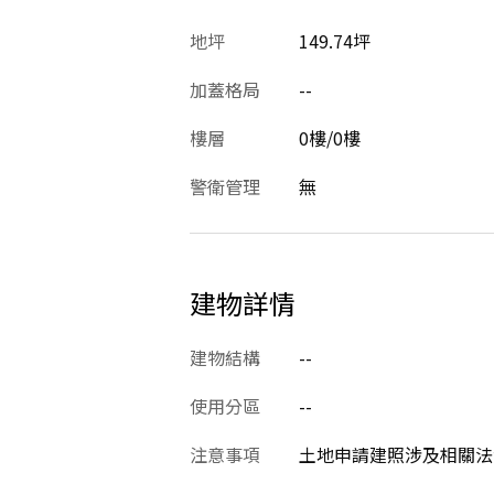
地坪
149.74坪
加蓋格局
--
樓層
0樓/0樓
警衛管理
無
建物詳情
建物結構
--
使用分區
--
注意事項
土地申請建照涉及相關法