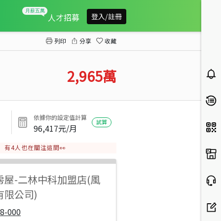
二林夜市旁建地
人才招募
登入/註冊
列印
分享
收藏
2,965
萬
依據你的設定值計算
試算
96,417
元/月
有
4
人也在關注這間👀
房屋
-
二林中科加盟店(風
有限公司)
8-000