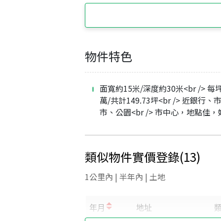
物件特色
面寬約15米/深度約30米<br /> 每坪
萬/共計149.73坪<br /> 近銀行
市、公園<br /> 市中心，地點佳
類似物件實價登錄
(
13
)
1公里內 | 半年內 | 土地