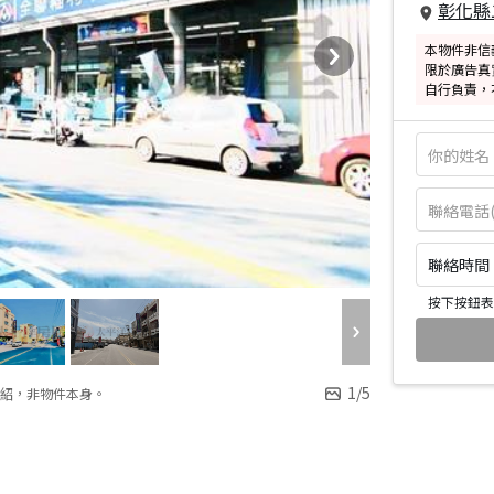
彰化縣
本物件非信
限於廣告真
自行負責，
聯絡時間：皆
按下按鈕表
1
/
5
紹，非物件本身。