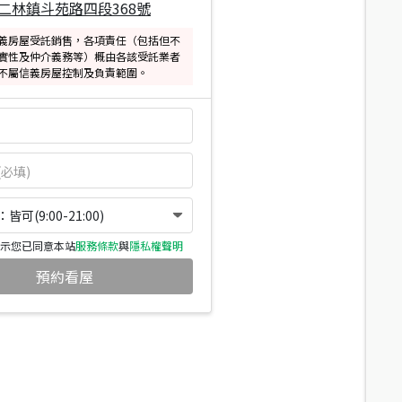
二林鎮斗苑路四段368號
義房屋受託銷售，各項責任（包括但不
實性及仲介義務等）概由各該受託業者
不屬信義房屋控制及負責範圍。
可(9:00-21:00)
示您已同意本站
服務條款
與
隱私權聲明
預約看屋