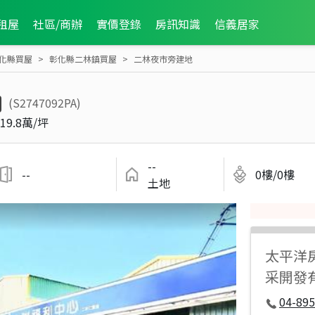
租屋
社區/商辦
實價登錄
房訊知識
信義居家
化縣買屋
彰化縣二林鎮買屋
二林夜市旁建地
(S2747092PA)
19.8萬/坪
--
--
0樓/0樓
土地
太平洋
采開發
04-895