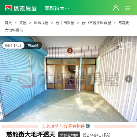
慈龍街大地坪透天
慈龍街大地坪透天
首頁
買屋
區域找屋
台中市買屋
台中市豐原區買屋
慈龍街
大地坪透天
圖片 1/11
格局圖
此為其他仲介業者物件
慈龍街大地坪透天
(S2748417PA)
非信義物件