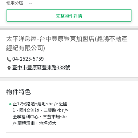
使用分區
--
完整物件詳情
太平洋房屋
-
台中豐原豐東加盟店(鑫鴻不動產
經紀有限公司)
04-2525-5759
臺中市豐原區豐東路338號
物件特色
正12米路透+建地<br /> 近國
1、國4交流道、三豐路<br />
全聯福利中心、三豐市場<br
/> 環境清幽，地坪超大