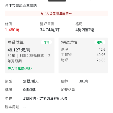
台中市豐原區三豐路
有
7
人也在關注這間👀
總價
建坪單價
格局
1,480
萬
34.74萬/坪
4房2廳2衛
房貸試算
坪數詳情
計算
細項
48,127
元/月
建坪
42.6
主建物
40.96
|
|
30
年
利率
2.35
%概算
2
地坪
25.63
年寬限期
​符合首購資格嗎?
類型
別墅/透天
屋齡
38.3年
樓層
0樓/3樓
加蓋格局
--
車位
1個其他，詳情請洽經紀人員
謄本用途
--