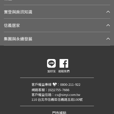
實登與房訊知識
信義居家
集團與永續發展
加好友
追蹤我們
客戶權益專線
：
0800-211-922
網路客服：
(02)2755-7666
客戶權益信箱：
cs@sinyi.com.tw
110 台北市信義區信義路五段100號
門市據點