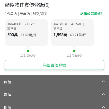
類似物件實價登錄
(
6
)
1公里內 | 半年內 | 別墅/透天
編輯篩選條件
3房4廳4衛
21.17
坪
4房1廳3衛
46.24
坪
|
|
|
|
無車位
無車位
500
萬
1,998
萬
23.62
萬/坪
43.21
萬/坪
115/05
成交
115/03
成交
完整實價登錄
買屋
賣屋
租屋