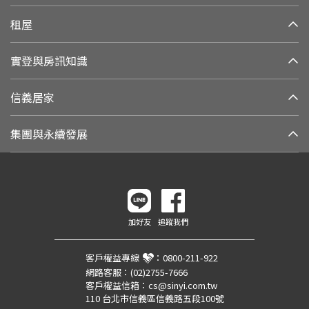
租屋
實登與房訊知識
信義居家
集團與永續發展
加好友
追蹤我們
客戶權益專線
：
0800-211-922
網路客服：
(02)2755-7666
客戶權益信箱：
cs@sinyi.com.tw
110 台北市信義區信義路五段100號