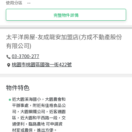
使用分區
--
完整物件詳情
太平洋房屋
-
友成龍安加盟店(方成不動產股份
有限公司)
03-3700-277
桃園市桃園區國強一街422號
物件特色
近大園溪海國小，大園農會和
平辦事處，附近有佳格食品公
司，大園鋼鐵公司，近客運園
區，近大園和平西路一段，交
通便利，臨路農地 可申請資
材室或農保，進出方便。