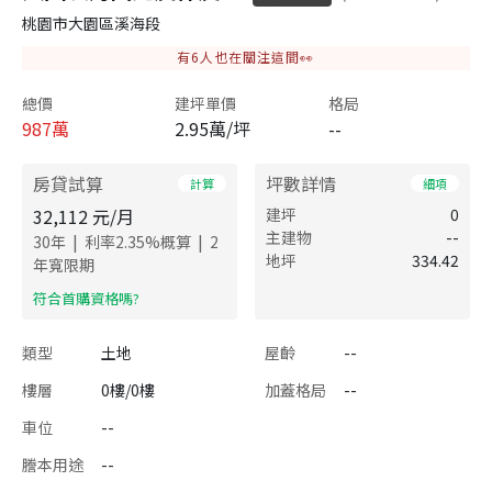
桃園市大園區溪海段
有
6
人也在關注這間👀
總價
建坪單價
格局
987
萬
2.95萬/坪
--
房貸試算
坪數詳情
計算
細項
32,112
元/月
建坪
0
主建物
--
|
|
30
年
利率
2.35
%概算
2
地坪
334.42
年寬限期
​符合首購資格嗎?
類型
土地
屋齡
--
樓層
0樓/0樓
加蓋格局
--
車位
--
謄本用途
--