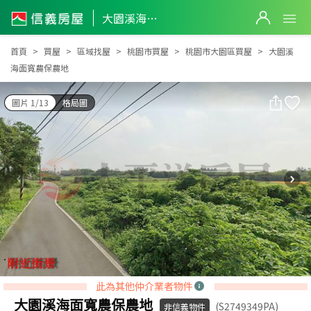
大園溪海面寬農保農地
大園溪海面寬農保農地
首頁
買屋
區域找屋
桃園市買屋
桃園市大園區買屋
大園溪
海面寬農保農地
圖片 1/13
格局圖
此為其他仲介業者物件
大園溪海面寬農保農地
(S2749349PA)
非信義物件