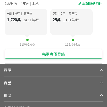
1公里內 | 半年內 | 土地
編輯篩選條件
0衛
0
坪
無車位
0衛
0
坪
無車位
|
|
|
|
1,720
萬
25
萬
24.51
萬/坪
13.91
萬/坪
115/05
成交
115/04
成交
完整實價登錄
買屋
賣屋
租屋