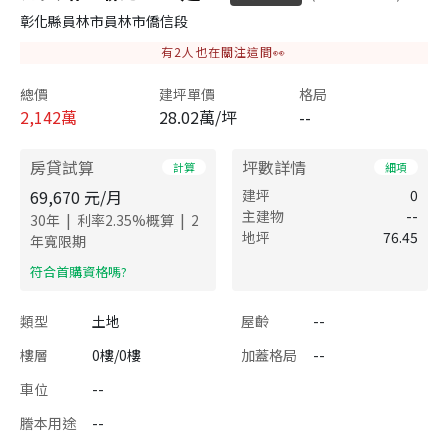
彰化縣員林市員林市僑信段
有
2
人也在關注這間👀
總價
建坪單價
格局
2,142
萬
28.02萬/坪
--
房貸試算
坪數詳情
計算
細項
69,670
元/月
建坪
0
主建物
--
|
|
30
年
利率
2.35
%概算
2
地坪
76.45
年寬限期
​符合首購資格嗎?
類型
土地
屋齡
--
樓層
0樓/0樓
加蓋格局
--
車位
--
謄本用途
--