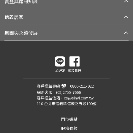
實登與房訊知識
信義居家
集團與永續發展
加好友
追蹤我們
客戶權益專線
：
0800-211-922
網路客服：
(02)2755-7666
客戶權益信箱：
cs@sinyi.com.tw
110 台北市信義區信義路五段100號
門市據點
服務條款