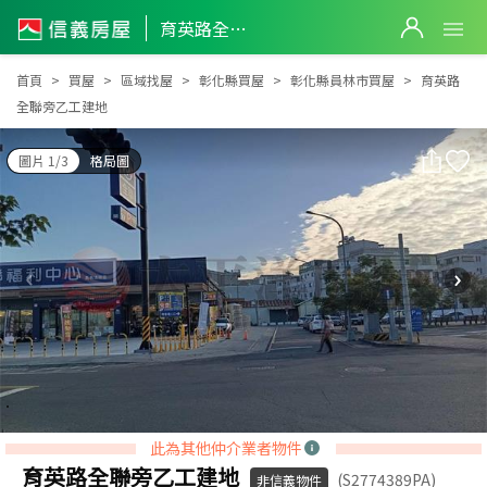
育英路全聯旁乙工建地
育英路全聯旁乙工建地
首頁
買屋
區域找屋
彰化縣買屋
彰化縣員林市買屋
育英路
全聯旁乙工建地
圖片 1/3
格局圖
此為其他仲介業者物件
育英路全聯旁乙工建地
(S2774389PA)
非信義物件