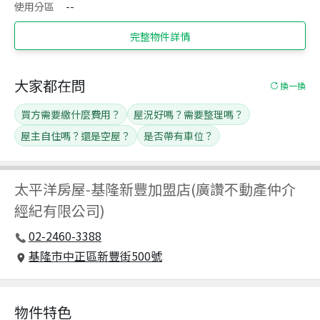
使用分區
--
完整物件詳情
大家都在問
換一換
買方需要繳什麼費用？
屋況好嗎？需要整理嗎？
屋主自住嗎？還是空屋？
是否帶有車位？
太平洋房屋
-
基隆新豐加盟店(廣讚不動產仲介
經紀有限公司)
02-2460-3388
基隆市中正區新豐街500號
物件特色