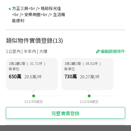
方正三房<br /> 格局採光佳
<br /> 安樂商圈<br /> 生活機
能便利
類似物件實價登錄
(
13
)
1公里內 | 半年內 | 大樓
編輯篩選條件
3房2廳2衛
31.71
坪
3房2廳2衛
36.02
坪
|
|
|
|
無車位
無車位
650
萬
730
萬
20.5
萬/坪
20.27
萬/坪
115/05
成交
115/04
成交
完整實價登錄