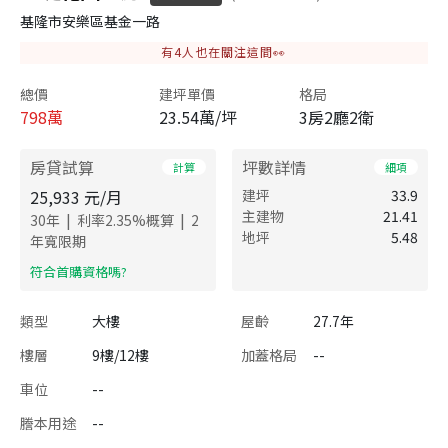
基隆市安樂區基金一路
有
4
人也在關注這間👀
總價
建坪單價
格局
798
萬
23.54萬/坪
3房2廳2衛
房貸試算
坪數詳情
計算
細項
25,933
元/月
建坪
33.9
主建物
21.41
|
|
30
年
利率
2.35
%概算
2
地坪
5.48
年寬限期
​符合首購資格嗎?
類型
大樓
屋齡
27.7年
樓層
9樓/12樓
加蓋格局
--
車位
--
謄本用途
--