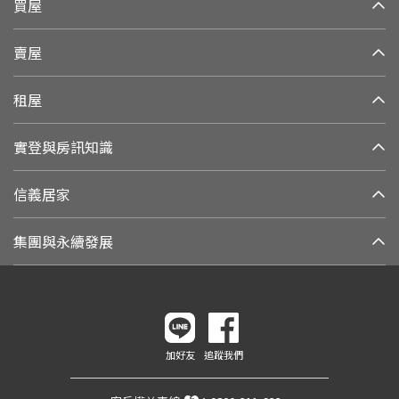
買屋
賣屋
租屋
實登與房訊知識
信義居家
集團與永續發展
加好友
追蹤我們