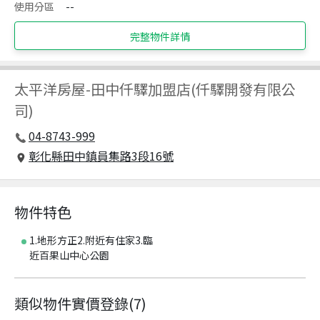
使用分區
--
完整物件詳情
太平洋房屋
-
田中仟驛加盟店(仟驛開發有限公
司)
04-8743-999
彰化縣田中鎮員集路3段16號
物件特色
1.地形方正2.附近有住家3.臨
近百果山中心公園
類似物件實價登錄
(
7
)