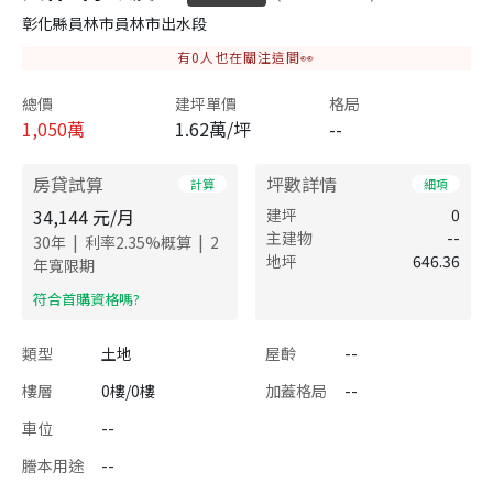
彰化縣員林市員林市出水段
有
0
人也在關注這間👀
總價
建坪單價
格局
1,050
萬
1.62萬/坪
--
房貸試算
坪數詳情
計算
細項
34,144
元/月
建坪
0
主建物
--
|
|
30
年
利率
2.35
%概算
2
地坪
646.36
年寬限期
​符合首購資格嗎?
類型
土地
屋齡
--
樓層
0樓/0樓
加蓋格局
--
車位
--
謄本用途
--