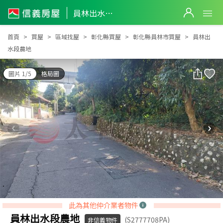
員林出水段農地
員林出水段農地
首頁
買屋
區域找屋
彰化縣買屋
彰化縣員林市買屋
員林出
水段農地
圖片 1/5
格局圖
此為其他仲介業者物件
員林出水段農地
(S2777708PA)
非信義物件