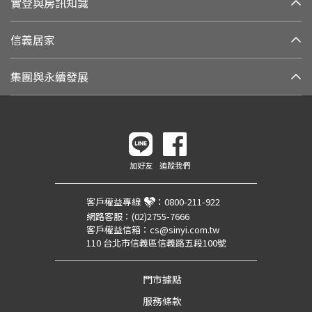
實登與房訊知識
信義居家
集團與永續發展
加好友
追蹤我們
客戶權益專線
：
0800-211-922
網路客服：
(02)2755-7666
客戶權益信箱：
cs@sinyi.com.tw
110 台北市信義區信義路五段100號
門市據點
服務條款