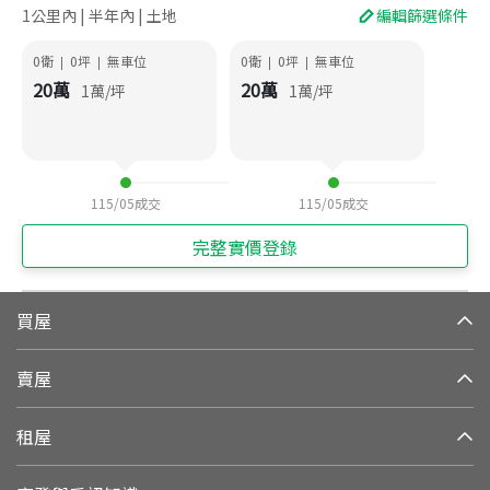
1公里內 | 半年內 | 土地
編輯篩選條件
0衛
0
坪
無車位
0衛
0
坪
無車位
|
|
|
|
20
萬
20
萬
1
萬/坪
1
萬/坪
115/05
成交
115/05
成交
完整實價登錄
買屋
賣屋
租屋