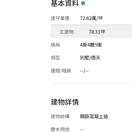
基本資料
建坪單價
72.62萬/坪
主建物
78.31坪
格局
4房4廳5衛
類型
別墅/透天
邊間/暗房
--/--
建物詳情
建物結構
鋼筋混凝土造
謄本用途
--