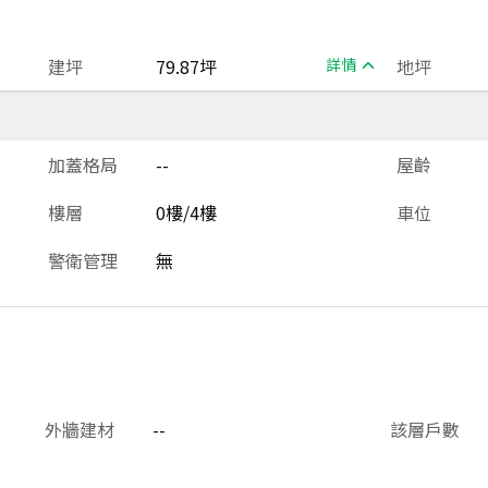
建坪
79.87坪
詳情
地坪
加蓋格局
--
屋齡
樓層
0樓/4樓
車位
警衛管理
無
外牆建材
--
該層戶數