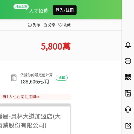
員林東區電梯合法農舍
人才招募
登入/註冊
列印
分享
收藏
5,800
萬
依據你的設定值計算
試算
188,606
元/月
有
1
人也在關注這間👀
房屋
-
員林大道加盟店(大
實業股份有限公司)