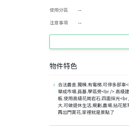
使用分區
--
注意事項
--
物件特色
合法農舍.獨棟.有電梯.可停多部車<br
華成市場.員基.學區旁<br /> 高級
板.使用高級花崗岩石.四面採光<br /
大.可做退休生活.規劃.農場.拈花惹
再出門賞花.家裡就是景點了