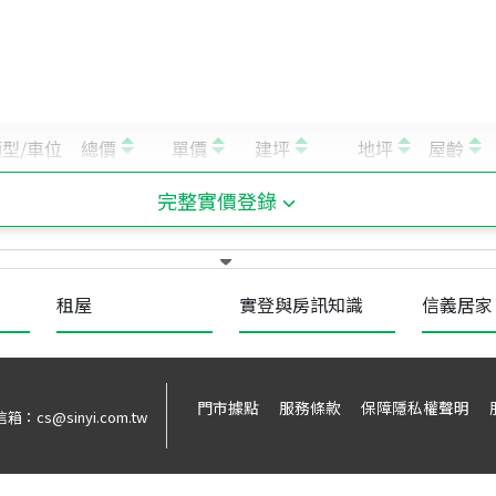
完整實價登錄
租屋
實登與房訊知識
信義居家
門市據點
服務條款
保障隱私權聲明
信箱：
cs@sinyi.com.tw