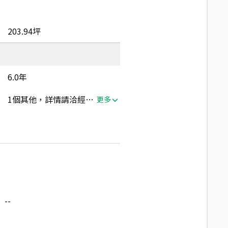
203.94坪
6.0年
1個其他，詳情請洽經紀人員
更多
--