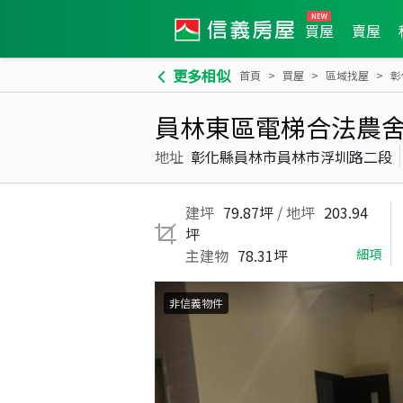
買屋
賣屋
更多相似
首頁
買屋
區域找屋
彰
員林東區電梯合法農
地址
彰化縣員林市員林市浮圳路二段
建坪
79.87坪
/ 地坪
203.94
坪
主建物
78.31坪
細項
非信義物件