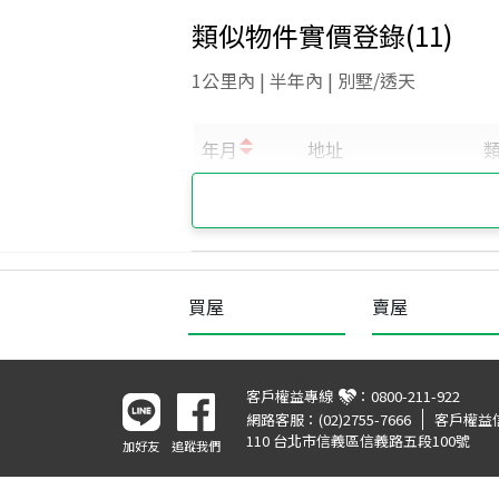
類似物件實價登錄
(
11
)
1公里內 | 半年內 | 別墅/透天
買屋
賣屋
客戶權益專線
：
0800-211-922
網路客服：
(02)2755-7666
客戶權益
110 台北市信義區信義路五段100號
加好友
追蹤我們