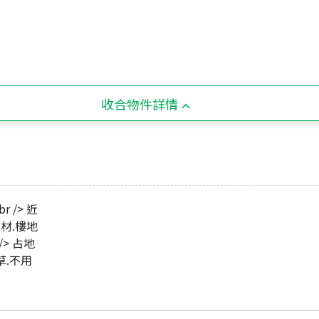
收合物件詳情
 /> 近
建材.樓地
> 占地
草.不用