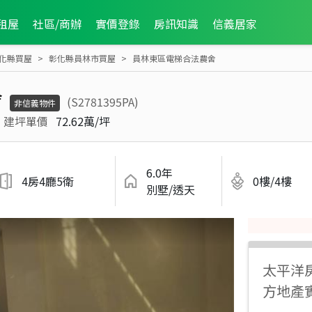
租屋
社區/商辦
實價登錄
房訊知識
信義居家
化縣買屋
彰化縣員林市買屋
員林東區電梯合法農舍
舍
(S2781395PA)
非信義物件
建坪單價
72.62萬/坪
6.0年
4房4廳5衛
0樓/4樓
別墅/透天
太平洋
方地產