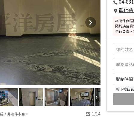
04-831
彰化縣
本物件非信
限於廣告真
自行負責，
聯絡時間：皆
按下按鈕表
1
/
14
紹，非物件本身。