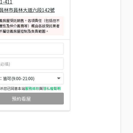
1-411
員林市員林大道六段142號
義房屋受託銷售，各項責任（包括但不
實性及仲介義務等）概由各該受託業者
不屬信義房屋控制及負責範圍。
可(9:00-21:00)
示您已同意本站
服務條款
與
隱私權聲明
預約看屋