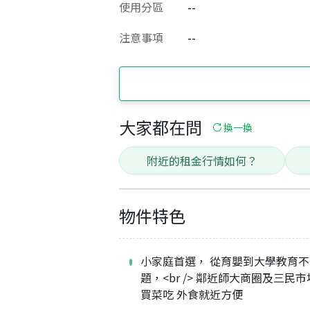
使用分區
--
注意事項
--
大家都在問
換一換
附近的租金行情如何？
物件特色
小家庭首選， 從育嬰到大學教育
題，<br /> 鄰近師大商圈及三民
買菜吃 外食就近方便