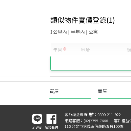
類似物件實價登錄
(
1
)
1公里內 | 半年內 | 公寓
買屋
賣屋
客戶權益專線
：
0800-211-922
網路客服：
(02)2755-7666
客戶權益
110 台北市信義區信義路五段100號
加好友
追蹤我們