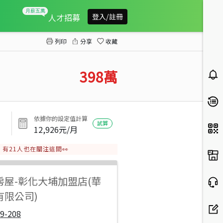
實踐路小資首選公寓
人才招募
登入/註冊
列印
分享
收藏
398
萬
依據你的設定值計算
試算
12,926
元/月
有
21
人也在關注這間👀
房屋
-
彰化大埔加盟店(華
有限公司)
9-208