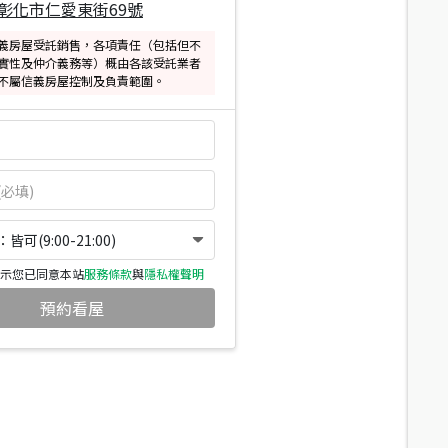
彰化市仁愛東街69號
義房屋受託銷售，各項責任（包括但不
實性及仲介義務等）概由各該受託業者
不屬信義房屋控制及負責範圍。
可(9:00-21:00)
示您已同意本站
服務條款
與
隱私權聲明
預約看屋