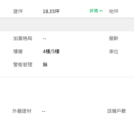
建坪
18.35坪
詳情
地坪
加蓋格局
--
屋齡
樓層
4樓/5樓
車位
警衛管理
無
外牆建材
--
該層戶數