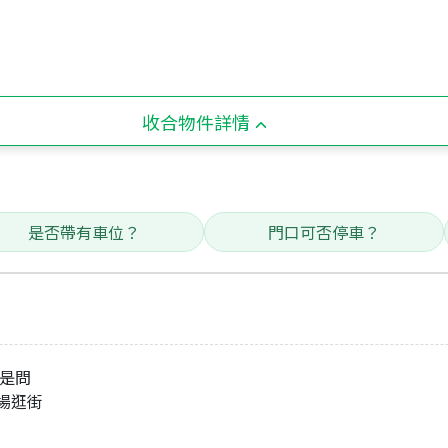
收合物件詳情
是否帶有車位？
門口可否停車？
不是問
市場逛街