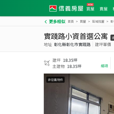
買屋
賣屋
更多相似
首頁
買屋
區域找屋
彰
實踐路小資首選公寓
地址
彰化縣彰化市實踐路
建坪單價
建坪
18.35坪
主建物
18.35坪
細項
非信義物件