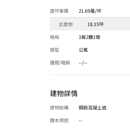
建坪單價
21.69萬/坪
主建物
18.35坪
格局
3房2廳1衛
類型
公寓
邊間/暗房
--/--
建物詳情
建物結構
鋼筋混凝土造
謄本用途
--