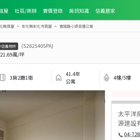
租屋
社區/商辦
實價登錄
房訊知識
信義居家
化縣買屋
彰化縣彰化市買屋
實踐路小資首選公寓
(S2825405PA)
非信義物件
21.69萬/坪
41.4年
3房2廳1衛
4樓/5樓
公寓
太平洋
源建設
04-728