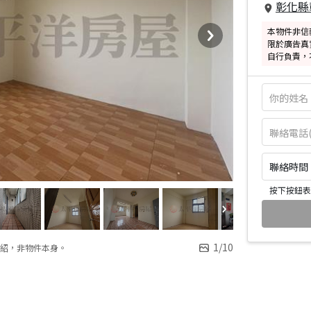
彰化縣
本物件非信
限於廣告真
自行負責，
聯絡時間：皆
按下按鈕表
1
/
10
紹，非物件本身。