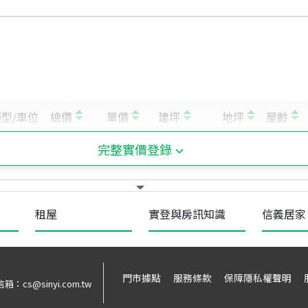
完整實價登錄
租屋
實登與房訊知識
信義居家
門市據點
服務條款
保障隱私權聲明
信箱：
cs@sinyi.com.tw