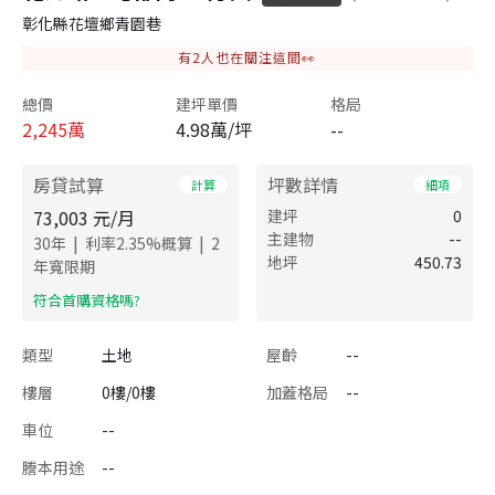
彰化縣花壇鄉青園巷
有
2
人也在關注這間👀
總價
建坪單價
格局
2,245
萬
4.98萬/坪
--
房貸試算
坪數詳情
計算
細項
73,003
元/月
建坪
0
主建物
--
|
|
30
年
利率
2.35
%概算
2
地坪
450.73
年寬限期
​符合首購資格嗎?
類型
土地
屋齡
--
樓層
0樓/0樓
加蓋格局
--
車位
--
謄本用途
--