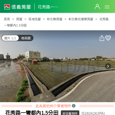
花秀路一彎都內1.5分田
花秀路一彎都內1.5分田
首頁
買屋
區域找屋
彰化縣買屋
彰化縣花壇鄉買屋
花秀路
一彎都內1.5分田
圖片 1/1
格局圖
此為其他仲介業者物件
花秀路一彎都內1.5分田
(S2826263PA)
非信義物件