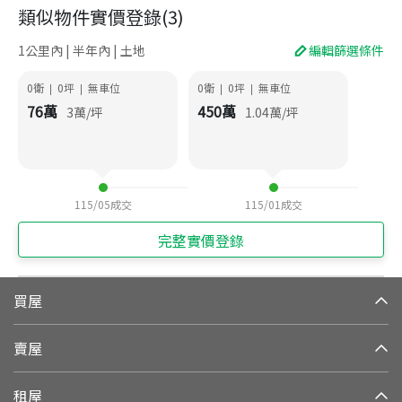
類似物件實價登錄
(
3
)
1公里內 | 半年內 | 土地
編輯篩選條件
0衛
0
坪
無車位
0衛
0
坪
無車位
|
|
|
|
76
萬
450
萬
3
萬/坪
1.04
萬/坪
115/05
成交
115/01
成交
完整實價登錄
買屋
賣屋
租屋