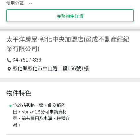
使用分區
--
完整物件詳情
太平洋房屋
-
彰化中央加盟店(邑成不動產經紀
業有限公司)
04-7517-833
彰化縣彰化市中山路二段156號1樓
物件特色
位於花秀路一彎，此為都內
田，<br /> 1.5分可申請資材
室，前有農田及水溝，耕種容
易。