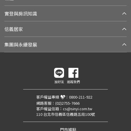
實登與房訊知識
信義居家
集團與永續發展
加好友
追蹤我們
客戶權益專線
：
0800-211-922
網路客服：
(02)2755-7666
客戶權益信箱：
cs@sinyi.com.tw
110 台北市信義區信義路五段100號
門市據點