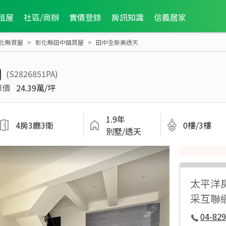
租屋
社區/商辦
實價登錄
房訊知識
信義居家
化縣買屋
彰化縣田中鎮買屋
田中全新美透天
(S2826851PA)
單價
24.39萬/坪
1.9年
4房3廳3衛
0樓/3樓
別墅/透天
太平洋
采互聯
04-829