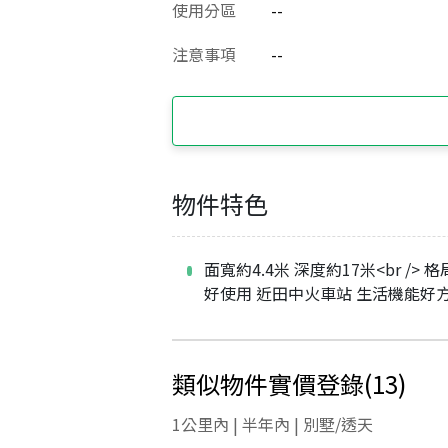
使用分區
--
注意事項
--
物件特色
面寬約4.4米 深度約17米<br /> 
好使用 近田中火車站 生活機能好
類似物件實價登錄
(
13
)
1公里內 | 半年內 | 別墅/透天