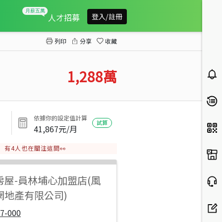
田中全新美透天
人才招募
登入/註冊
列印
分享
收藏
1,288
萬
依據你的設定值計算
試算
41,867
元/月
有
4
人也在關注這間👀
房屋
-
員林埔心加盟店(風
網地產有限公司)
7-000