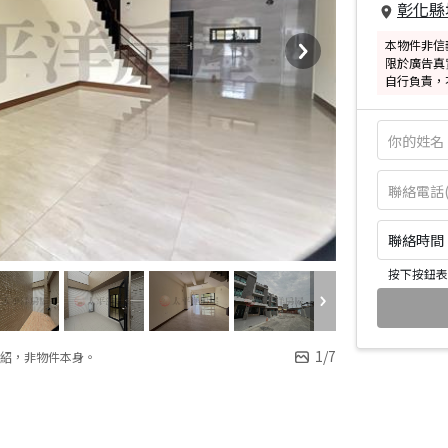
彰化縣
本物件非信
限於廣告真
自行負責，
聯絡時間：皆
按下按鈕表
1
/
7
紹，非物件本身。