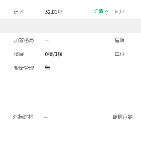
建坪
52.81坪
詳情
地坪
加蓋格局
--
屋齡
樓層
0樓/3樓
車位
警衛管理
無
外牆建材
--
該層戶數