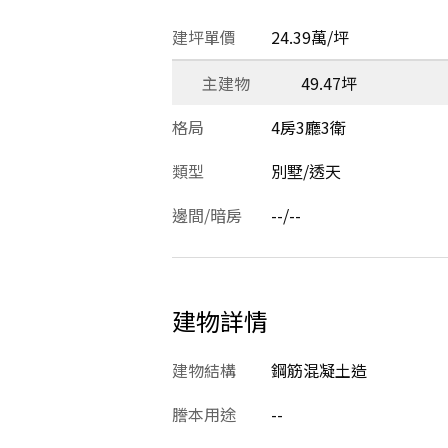
建坪單價
24.39萬/坪
主建物
49.47坪
格局
4房3廳3衛
類型
別墅/透天
邊間/暗房
--/--
建物詳情
建物結構
鋼筋混凝土造
謄本用途
--