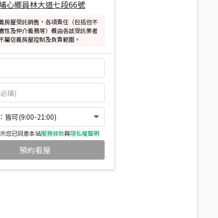
埔心鄉員林大道七段66號
義房屋受託銷售，各項責任（包括但不
實性及仲介義務等）概由各該受託業者
不屬信義房屋控制及負責範圍。
可(9:00-21:00)
示您已同意本站
服務條款
與
隱私權聲明
預約看屋