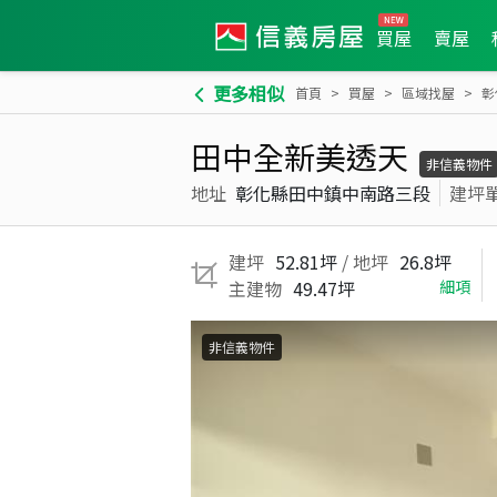
買屋
賣屋
更多相似
首頁
買屋
區域找屋
彰
田中全新美透天
非信義物件
地址
彰化縣田中鎮中南路三段
建坪
建坪
52.81坪
/ 地坪
26.8坪
主建物
49.47坪
細項
非信義物件