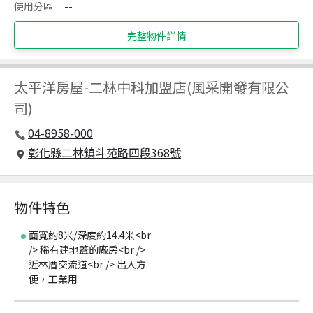
使用分區
--
完整物件詳情
太平洋房屋
-
二林中科加盟店(風采開發有限公
司)
04-8958-000
彰化縣二林鎮斗苑路四段368號
物件特色
面寬約8米/深度約14.4米<br
/> 稀有建地蓋的廠房<br />
近林厝交流道<br /> 出入方
便，工業用