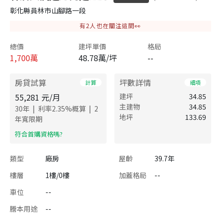
彰化縣員林市山腳路一段
有
2
人也在關注這間👀
總價
建坪單價
格局
1,700
萬
48.78萬/坪
--
房貸試算
坪數詳情
計算
細項
55,281
元/月
建坪
34.85
主建物
34.85
|
|
30
年
利率
2.35
%概算
2
地坪
133.69
年寬限期
​符合首購資格嗎?
類型
廠房
屋齡
39.7年
樓層
1樓/0樓
加蓋格局
--
車位
--
謄本用途
--