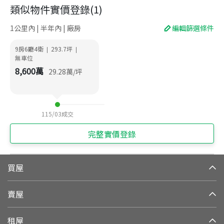
類似物件實價登錄
(
1
)
1公里內 | 半年內 | 廠房
編輯篩選條件
9房6廳4衛
293.7
坪
|
|
無車位
8,600
萬
29.28
萬/坪
115/03
成交
完整實價登錄
買屋
賣屋
租屋