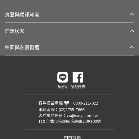
實登與房訊知識
信義居家
集團與永續發展
加好友
追蹤我們
客戶權益專線
：
0800-211-922
網路客服：
(02)2755-7666
客戶權益信箱：
cs@sinyi.com.tw
110 台北市信義區信義路五段100號
門市據點