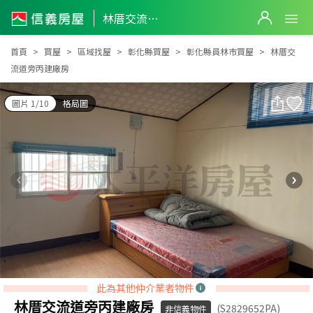
林厝交流道旁丙建廠房
林厝交流道旁丙建廠房
首頁
買屋
區域找屋
彰化縣買屋
彰化縣員林市買屋
林厝交
流道旁丙建廠房
圖片 1/10
格局圖
此為其他仲介業者物件
林厝交流道旁丙建廠房
(S2829652PA)
非信義物件