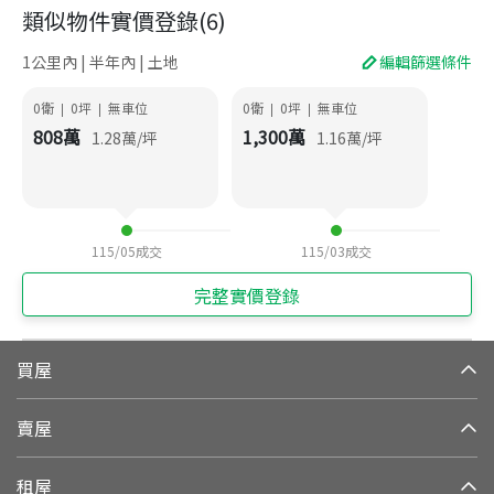
類似物件實價登錄
(
6
)
1公里內 | 半年內 | 土地
編輯篩選條件
0衛
0
坪
無車位
0衛
0
坪
無車位
|
|
|
|
808
萬
1,300
萬
1.28
萬/坪
1.16
萬/坪
115/05
成交
115/03
成交
完整實價登錄
買屋
賣屋
租屋