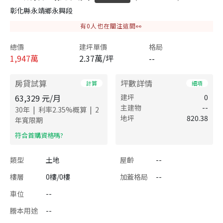
彰化縣永靖鄉永興段
有
0
人也在關注這間👀
總價
建坪單價
格局
1,947
萬
2.37萬/坪
--
房貸試算
坪數詳情
計算
細項
63,329
元/月
建坪
0
主建物
--
|
|
30
年
利率
2.35
%概算
2
地坪
820.38
年寬限期
​符合首購資格嗎?
類型
土地
屋齡
--
樓層
0樓/0樓
加蓋格局
--
車位
--
謄本用途
--