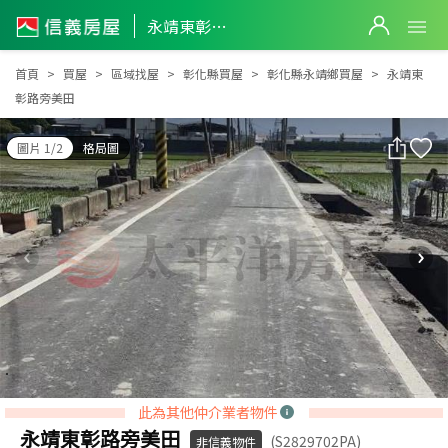
永靖東彰路旁美田
永靖東彰路旁美田
首頁
買屋
區域找屋
彰化縣買屋
彰化縣永靖鄉買屋
永靖東
彰路旁美田
圖片 1/2
格局圖
此為其他仲介業者物件
永靖東彰路旁美田
(S2829702PA)
非信義物件