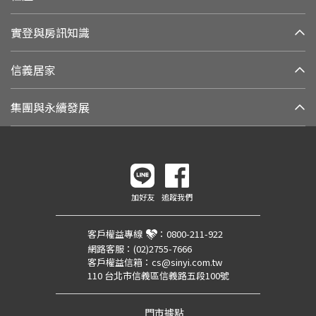
實登與房訊知識
信義居家
集團與永續發展
加好友
追蹤我們
客戶權益專線
：
0800-211-922
網路客服：
(02)2755-7666
客戶權益信箱：
cs@sinyi.com.tw
110 台北市信義區信義路五段100號
門市據點