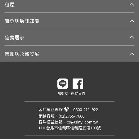
租屋
實登與房訊知識
信義居家
集團與永續發展
加好友
追蹤我們
客戶權益專線
：
0800-211-922
網路客服：
(02)2755-7666
客戶權益信箱：
cs@sinyi.com.tw
110 台北市信義區信義路五段100號