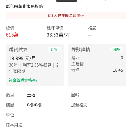
彰化縣彰化市民族路
有
3
人也在關注這間👀
總價
建坪單價
格局
615
萬
33.33萬/坪
--
房貸試算
坪數詳情
計算
細項
19,999
元/月
建坪
0
主建物
--
|
|
30
年
利率
2.35
%概算
2
地坪
18.45
年寬限期
​符合首購資格嗎?
類型
土地
屋齡
--
樓層
0樓/0樓
加蓋格局
--
車位
--
謄本用途
--