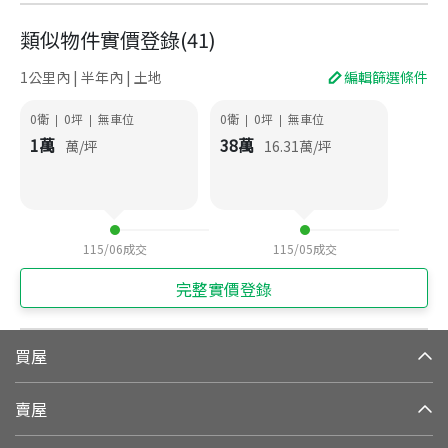
類似物件實價登錄
(
41
)
1公里內 | 半年內 | 土地
編輯篩選條件
0衛
0
坪
無車位
0衛
0
坪
無車位
|
|
|
|
1
萬
38
萬
萬/坪
16.31
萬/坪
115/06
成交
115/05
成交
完整實價登錄
買屋
賣屋