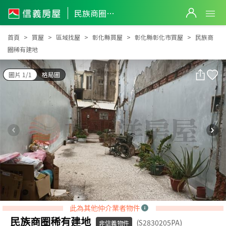
民族商圈稀有建地
民族商圈稀有建地
首頁
買屋
區域找屋
彰化縣買屋
彰化縣彰化市買屋
民族商
圈稀有建地
圖片 1/1
格局圖
此為其他仲介業者物件
民族商圈稀有建地
(S2830205PA)
非信義物件