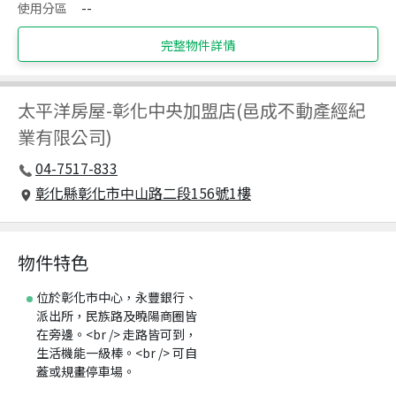
使用分區
--
完整物件詳情
太平洋房屋
-
彰化中央加盟店(邑成不動產經紀
業有限公司)
04-7517-833
彰化縣彰化市中山路二段156號1樓
物件特色
位於彰化市中心，永豐銀行、
派出所，民族路及曉陽商圈皆
在旁邊。<br /> 走路皆可到，
生活機能一級棒。<br /> 可自
蓋或規畫停車場。