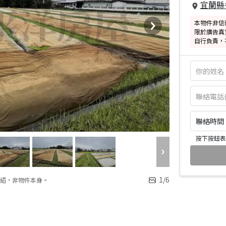
宜蘭縣
本物件非信
限於廣告真
自行負責，
聯絡時間：皆
按下按鈕表
1
/
6
紹，非物件本身。