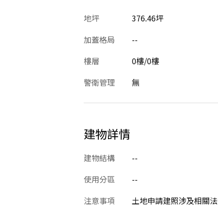
地坪
376.46坪
加蓋格局
--
樓層
0樓/0樓
警衛管理
無
建物詳情
建物結構
--
使用分區
--
注意事項
土地申請建照涉及相關法