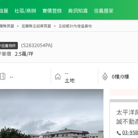
租屋
社區/商辦
實價登錄
房訊知識
信義居家
蘭縣買屋
宜蘭縣五結鄉買屋
五結都計內增值農地
(S2832054PA)
非信義物件
坪單價
2.5萬/坪
--
--
0樓/0樓
土地
太平洋
誠不動
03-958