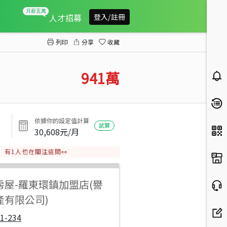
五結都計內增值農地
人才招募
登入/註冊
列印
分享
收藏
941
萬
依據你的設定值計算
試算
30,608
元/月
有
1
人也在關注這間👀
房屋
-
羅東環鎮加盟店(譽
產有限公司)
1-234