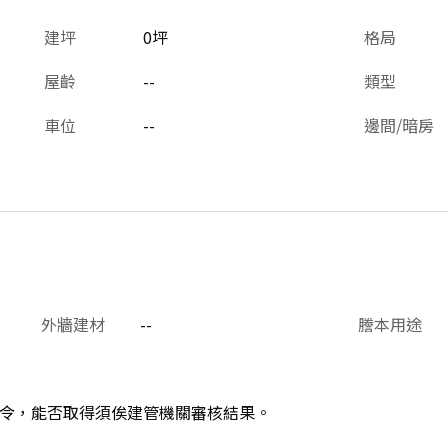
建坪
0坪
格局
屋齡
--
類型
車位
--
邊間/暗房
外牆建材
--
謄本用途
令，能否取得須俟建管機關審核結果。