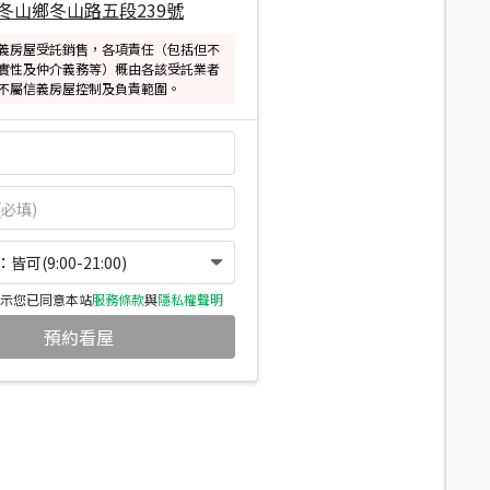
冬山鄉冬山路五段239號
義房屋受託銷售，各項責任（包括但不
實性及仲介義務等）概由各該受託業者
不屬信義房屋控制及負責範圍。
可(9:00-21:00)
示您已同意本站
服務條款
與
隱私權聲明
預約看屋