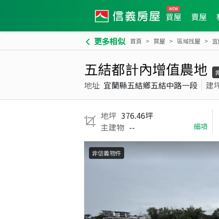
買屋
賣屋
更多相似
首頁
買屋
區域找屋
宜
五結都計內增值農地
地址
宜蘭縣五結鄉五結中路一段
建
地坪
376.46坪
主建物
--
細項
非信義物件